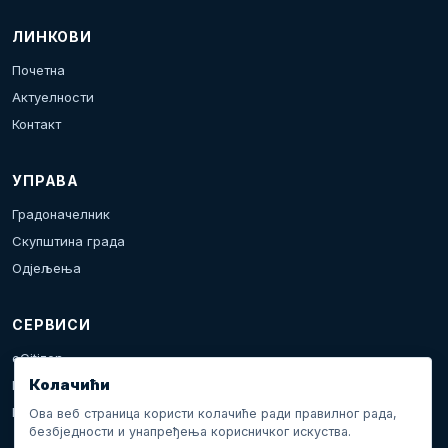
ЛИНКОВИ
Почетна
Актуелности
Контакт
УПРАВА
Градоначелник
Скупштина града
Одјељења
СЕРВИСИ
eCitizen
Колачићи
Пријава проблема
Календар дешавања
Ова веб страница користи колачиће ради правилног рада,
безбједности и унапређења корисничког искуства.