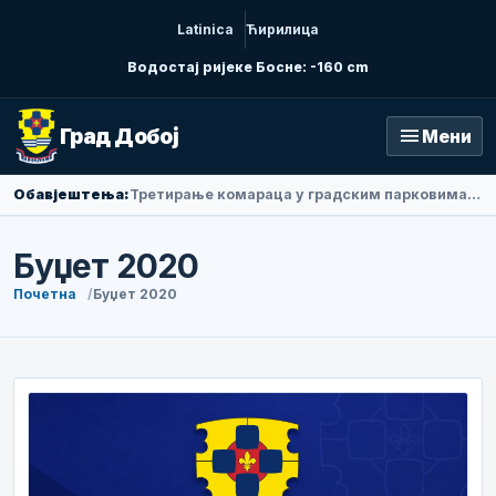
Latinica
Ћирилица
Водостај ријеке Босне: -160 cm
menu
Град Добој
Мени
Обавјештења:
Амбасадорка Народне Републике Кине у БиХ Ли Фан посјетила Добој
Буџет 2020
Почетна
Буџет 2020