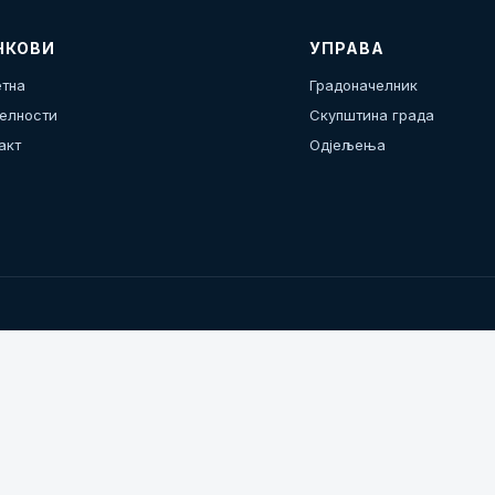
НКОВИ
УПРАВА
тна
Градоначелник
елности
Скупштина града
акт
Одјељења