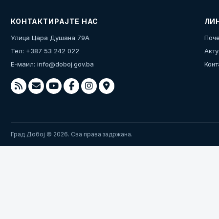
КОНТАКТИРАЈТЕ НАС
ЛИ
Улица Цара Душана 79А
Поче
Тел: +387 53 242 022
Акту
Е-маил:
info@doboj.gov.ba
Конт
Град Добој © 2026. Сва права задржана.