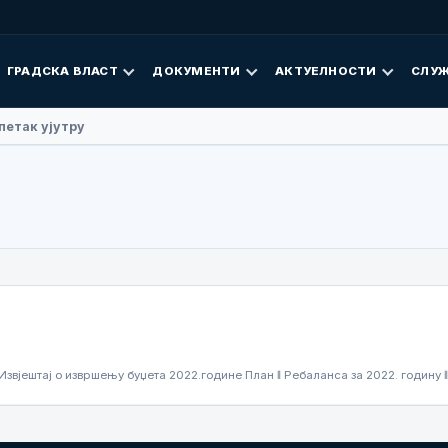
ГРАДСКА ВЛАСТ
ДОКУМЕНТИ
АКТУЕЛНОСТИ
СЛУЖ
петак ујутру
Извјештај о извршењу буџета 2022.године План ǁ Ребаланса за 2022. годину