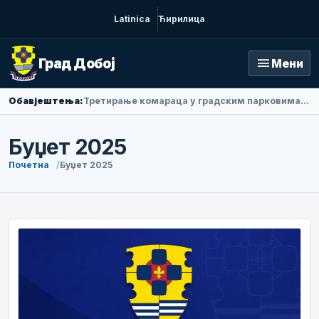
Latinica
Ћирилица
menu
Град Добој
Мени
Обавјештења:
Третирање комараца у градским парковима у петак ујутру
Буџет 2025
Почетна
Буџет 2025