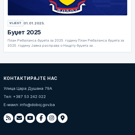
01.01.2025.
VIJEST
Буџет 2025
План Ребаланса буџета за 2025. годину План Ребаланса буџета за
2025. годину Јавна расправа о Нацрту буџета за…
КОНТАКТИРАЈТЕ НАС
Улица Цара Душана 79А
Тел: +387 53 242 022
Е-маил:
info@doboj.gov.ba