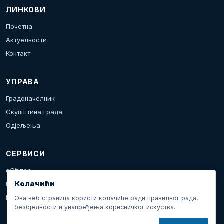
ЛИНКОВИ
Почетна
Актуелности
Контакт
УПРАВА
Градоначелник
Скупштина града
Одјељења
СЕРВИСИ
eCitizen
Колачићи
Пријава проблема
Календар дешавања
Ова веб страница користи колачиће ради правилног рада,
безбједности и унапређења корисничког искуства.