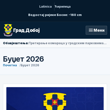
Latinica
Ћирилица
Водостај ријеке Босне: -160 cm
menu
Град Добој
Мени
Обавјештења:
Амбасадорка Народне Републике Кине у БиХ Ли Фан посјетила Добој
Буџет 2026
Почетна
Буџет 2026