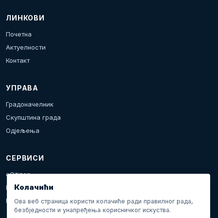
ЛИНКОВИ
Почетна
Актуелности
Контакт
УПРАВА
Градоначелник
Скупштина града
Одјељења
СЕРВИСИ
eCitizen
Колачићи
Пријава проблема
Календар дешавања
Ова веб страница користи колачиће ради правилног рада,
безбједности и унапређења корисничког искуства.