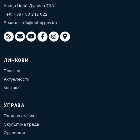
Улица Цара Душана 79А
Тел: +387 53 242 022
Е-маил:
info@doboj.gov.ba
ЛИНКОВИ
Почетна
Актуелности
Контакт
УПРАВА
Градоначелник
Скупштина града
Одјељења