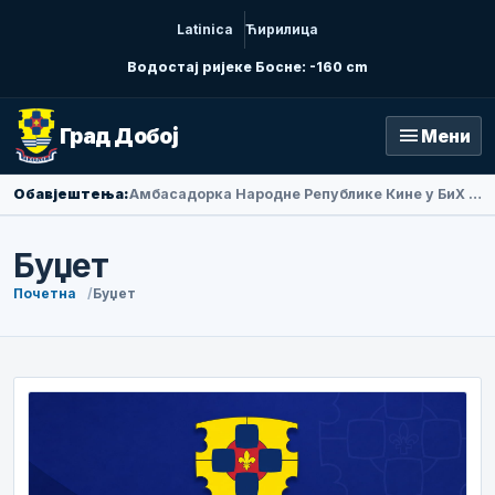
Latinica
Ћирилица
Водостај ријеке Босне: -160 cm
menu
Град Добој
Мени
Обавјештења:
Амбасадорка Народне Републике Кине у БиХ Ли Фан посјетила Добој
Буџет
Почетна
Буџет