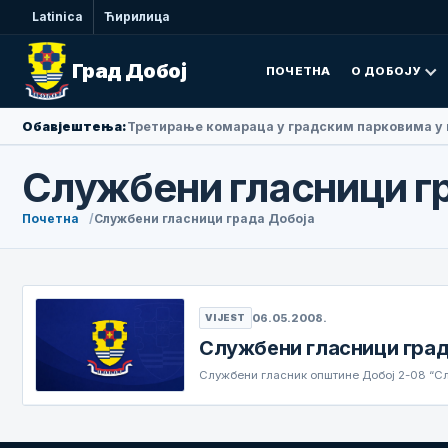
Latinica
Ћирилица
Град Добој
ПОЧЕТНА
О ДОБОЈУ
Обавјештења:
Третирање комараца у градским парковима у 
Службени гласници г
Почетна
Службени гласници града Добоја
06.05.2008.
VIJEST
Службени гласници град
Службени гласник општине Добој 2-08 “С