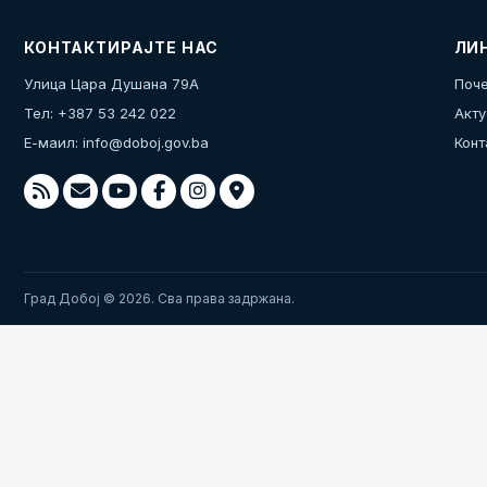
КОНТАКТИРАЈТЕ НАС
ЛИ
Улица Цара Душана 79А
Поче
Тел: +387 53 242 022
Акту
Е-маил:
info@doboj.gov.ba
Конт
Град Добој © 2026. Сва права задржана.