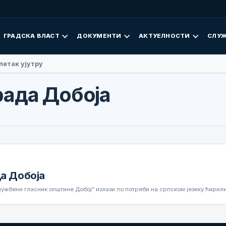
ГРАДСКА ВЛАСТ
ДОКУМЕНТИ
АКТУЕЛНОСТИ
СЛУЖ
петак ујутру
рада Добоја
а Добоја
лужбени гласник општине Добој” излази по потреби на српском језику ћир