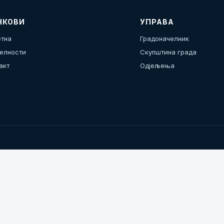
НКОВИ
УПРАВА
тна
Градоначелник
елности
Скупштина града
акт
Одјељења