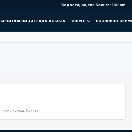
Водостај ријеке Босне: -160 cm
БЕНИ ГЛАСНИЦИ ГРАДА ДОБОЈА
УСЛУГЕ
ПОСЛОВНО ОКРУ
иличним писмом. Оснивач…