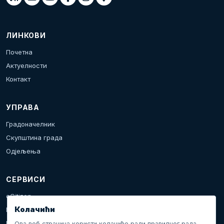
ЛИНКОВИ
Почетна
Актуелности
Контакт
УПРАВА
Градоначелник
Скупштина града
Одјељења
СЕРВИСИ
eCitizen
Колачићи
Пријава проблема
Календар дешавања
Ова веб страница користи колачиће ради правилног рада,