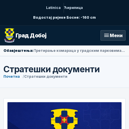
Latinica
Ћирилица
Водостај ријеке Босне: -160 cm
menu
Град Добој
Мени
Обавјештења:
Третирање комараца у градским парковима у петак ујутру
Стратешки документи
Почетна
Стратешки документи