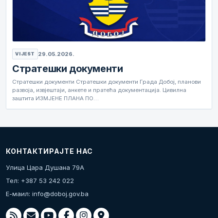
29.05.2026.
VIJEST
Стратешки документи
Стратешки документи Стратешки документи Града Добој, планови
развоја, извјештаји, анкете и пратећа документација. Цивилна
заштита ИЗМЈЕНЕ ПЛАНА ПО…
КОНТАКТИРАЈТЕ НАС
Улица Цара Душана 79А
Тел: +387 53 242 022
Е-маил:
info@doboj.gov.ba