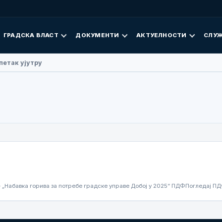
ГРАДСКА ВЛАСТ
ДОКУМЕНТИ
АКТУЕЛНОСТИ
СЛУЖ
петак ујутру
– „Набавка горива за потребе градске управе Добој у 2025“ ПДФПогледај 