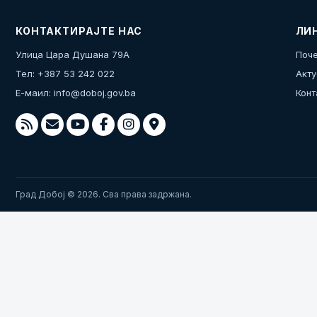
КОНТАКТИРАЈТЕ НАС
ЛИ
Улица Цара Душана 79А
Поче
Тел: +387 53 242 022
Акту
Е-маил:
info@doboj.gov.ba
Конт
Град Добој © 2026. Сва права задржана.