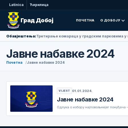
Latinica
Ћирилица
Град Добој
ПОЧЕТНА
О ДОБОЈУ
Обавјештења:
Третирање комараца у градским парковима у 
Јавне набавке 2024
Почетна
Јавне набавке 2024
01.01.2024.
VIJEST
Јавне набавке 2024
Одлука о избору најповољнијег понуђача 