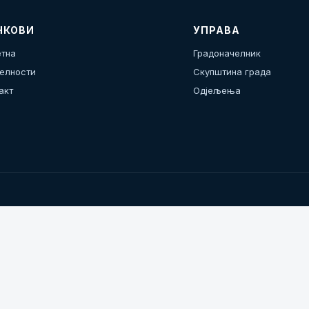
НКОВИ
УПРАВА
тна
Градоначелник
елности
Скупштина града
акт
Одјељења