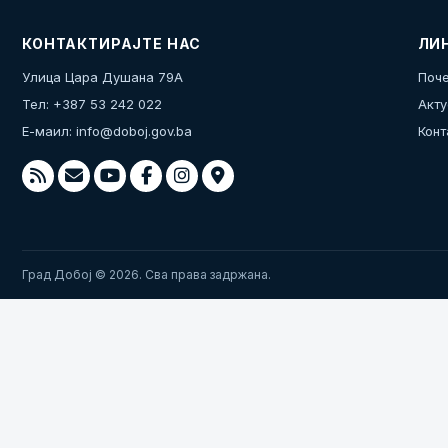
КОНТАКТИРАЈТЕ НАС
ЛИ
Улица Цара Душана 79А
Поче
Тел: +387 53 242 022
Акту
Е-маил:
info@doboj.gov.ba
Конт
Град Добој © 2026. Сва права задржана.