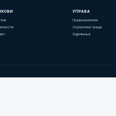
НКОВИ
УПРАВА
тна
Градоначелник
елности
Скупштина града
акт
Одјељења