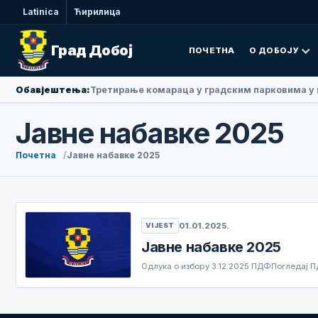
Latinica
Ћирилица
Град Добој
ПОЧЕТНА
О ДОБОЈУ
Обавјештења:
Третирање комараца у градским парковима у 
Јавне набавке 2025
Почетна
Јавне набавке 2025
01.01.2025.
VIJEST
Јавне набавке 2025
Одлука о избору 3.12.2025 ПДФПогледај П