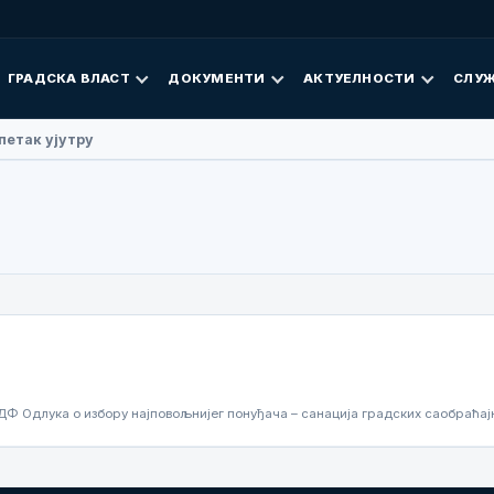
ГРАДСКА ВЛАСТ
ДОКУМЕНТИ
АКТУЕЛНОСТИ
СЛУЖ
петак ујутру
ДФ Одлука о избору најповољнијег понуђача – санација градских саобраћа