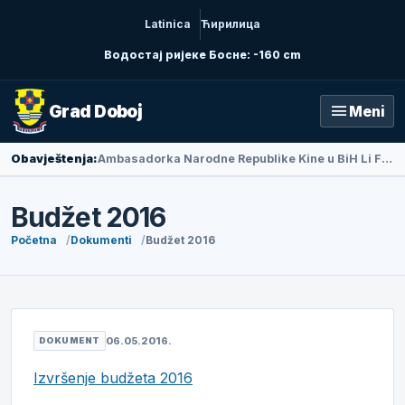
Latinica
Ћирилица
Водостај ријеке Босне: -160 cm
menu
Grad Doboj
Meni
Obavještenja:
Ambasadorka Narodne Republike Kine u BiH Li Fan posjetila Doboj
Budžet 2016
Početna
Dokumenti
Budžet 2016
06.05.2016.
DOKUMENT
Izvršenje budžeta 2016