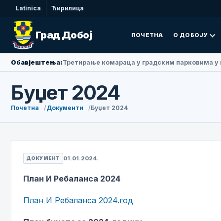
Latinica
Ћирилица
Град Добој
ПОЧЕТНА
О ДОБОЈУ
Обавјештења:
Амбасадорка Народне Републике Кине у БиХ Ли
Буџет 2024
Почетна
Документи
Буџет 2024
01.01.2024.
ДОКУМЕНТ
План И Ребаланса 2024
План И Ребаланса 2024.год