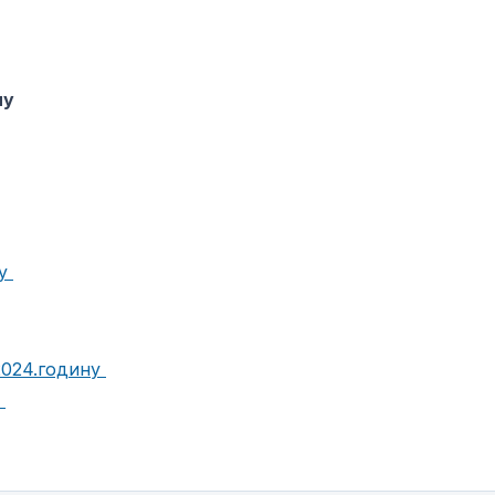
ну
ну
2024.годину
у