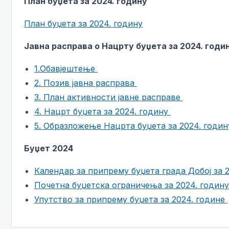
План буџета за 2024. годину
План буџета за 2024. годину
Јавна расправа о Нацрту буџета за 2024. годи
1.Обавјештење
2. Позив јавна расправа
3. План активности јавне расправе
4. Нацрт буџета за 2024. годину
5. Образложење Нацрта буџета за 2024. годи
Буџет 2024
Календар за припрему буџета града Добој за 
Почетна буџетска ограничења за 2024. годин
Упутство за припрему буџета за 2024. године