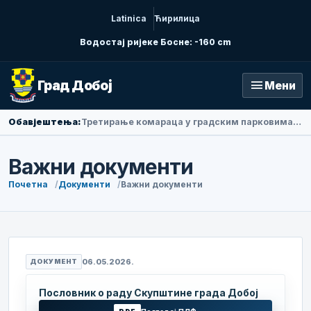
Latinica
Ћирилица
Водостај ријеке Босне: -160 cm
menu
Град Добој
Мени
Обавјештења:
Амбасадорка Народне Републике Кине у БиХ Ли Фан посјетила Добој
Важни документи
Почетна
Документи
Важни документи
06.05.2026.
ДОКУМЕНТ
Пословник о раду Скупштине града Добој