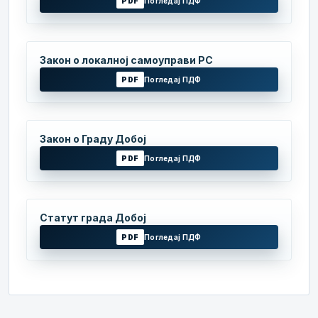
PDF
Погледај ПДФ
Закон о локалној самоуправи РС
PDF
Погледај ПДФ
Закон о Граду Добој
PDF
Погледај ПДФ
Статут града Добој
PDF
Погледај ПДФ