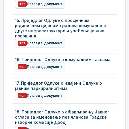
Погледај документ
PDF
15. Приједлог Одлуке о просјечним
јединичним цијенама радова комуналне и
друге инфрасктруктуре и уређења јавних
површина
Погледај документ
PDF
16. Приједлог Одлуке о комуналним таксама
Погледај документ
PDF
17. Приједлог Одлуке о измјени Одлуке о
јавним паркиралиштима
Погледај документ
PDF
18. Приједлог Одлуке о објављивању Јавног
огласа за именовање пет чланова Градске
изборне комисије Добој