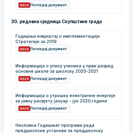
Погледај документ
DOCX
30. редовна сједница Скупштине града
Годишњи извјештај о имплементацији
Стратегије за 2019
Погледај документ
DOCX
Информација о упису ученика у први разред
основне школе за школску 2020-2021
Погледај документ
DOCX
Информација о утрошку електричне енергије
за јавну расвјету јануар – јун 2020.године
Погледај документ
DOCX
Насловна Годишњег програма рада
предшколске установе за предшколску