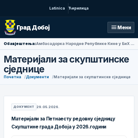
Latinica
Ћирилица
menu
Град Добој
Мени
Обавјештења:
Амбасадорка Народне Републике Кине у БиХ Ли Фан посјетила Добој
Материјали за скупштинске
сједнице
Почетна
Документи
Материјали за скупштинске сједнице
29.05.2026.
ДОКУМЕНТ
Материјали за Петнаесту редовну сједницу
Скупштине града Добоја у 2026.години