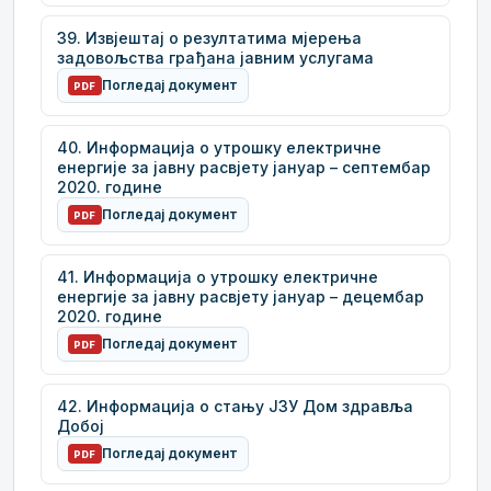
39. Извјештај о резултатима мјерења
задовољства грађана јавним услугама
Погледај документ
PDF
40. Информација о утрошку електричне
енергије за јавну расвјету јануар – септембар
2020. године
Погледај документ
PDF
41. Информација о утрошку електричне
енергије за јавну расвјету јануар – децембар
2020. године
Погледај документ
PDF
42. Информација о стању ЈЗУ Дом здравља
Добој
Погледај документ
PDF