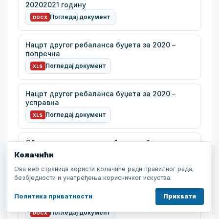
20202021 годину
Погледај документ
DOCX
Нацрт другог ребаланса буџета за 2020 –
попречна
Погледај документ
XLS
Нацрт другог ребаланса буџета за 2020 –
усправна
Погледај документ
XLS
Образложење другог ребаланса буџета
Колачићи
Погледај документ
DOCX
Ова веб страница користи колачиће ради правилног рада,
безбједности и унапређења корисничког искуства.
Одлука о приступању измјени дијела
Регулационог плана „Центар“ Добој-
Политика приватности
Прихвати
ревизија, блок 5
Погледај документ
DOCX