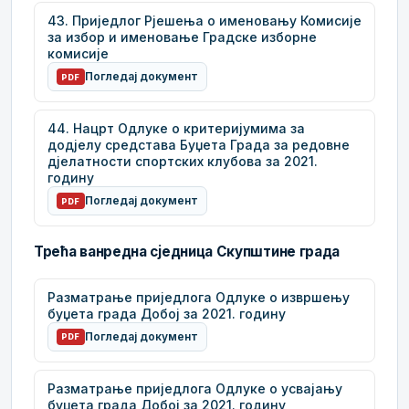
43. Приједлог Рјешења о именовању Комисије
за избор и именовање Градске изборне
комисије
Погледај документ
PDF
44. Нацрт Одлуке о критеријумима за
додјелу средстава Буџета Града за редовне
дјелатности спортских клубова за 2021.
годину
Погледај документ
PDF
Трећа ванредна сједница Скупштине града
Разматрање приједлога Одлуке о извршењу
буџета града Добој за 2021. годину
Погледај документ
PDF
Разматрање приједлога Одлуке о усвајању
буџета града Добој за 2021. годину