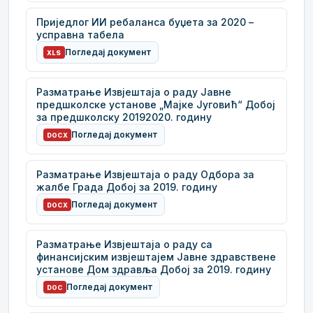
Приједлог ИИ ребаланса буџета за 2020 –
усправна табела
Погледај документ
XLS
Разматрање Извјештаја о раду Јавне
предшколске установе „Мајке Југовић“ Добој
за предшколску 20192020. годину
Погледај документ
DOCX
Разматрање Извјештаја о раду Одбора за
жалбе Града Добој за 2019. годину
Погледај документ
DOCX
Разматрање Извјештаја о раду са
финансијским извјештајем Јавне здравствене
установе Дом здравља Добој за 2019. годину
Погледај документ
DOC