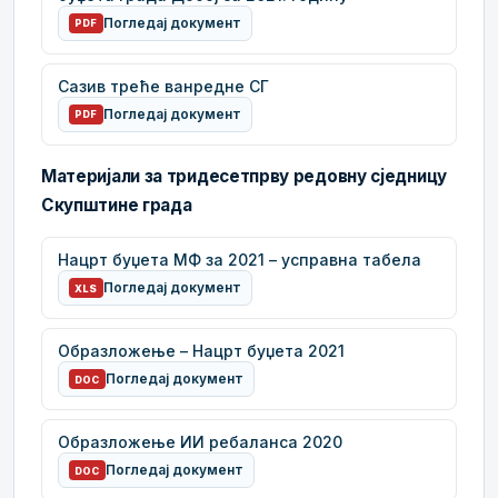
Погледај документ
PDF
Сазив треће ванредне СГ
Погледај документ
PDF
Материјали за тридесетпрву редовну сједницу
Скупштине града
Нацрт буџета МФ за 2021 – усправна табела
Погледај документ
XLS
Образложење – Нацрт буџета 2021
Погледај документ
DOC
Образложење ИИ ребаланса 2020
Погледај документ
DOC