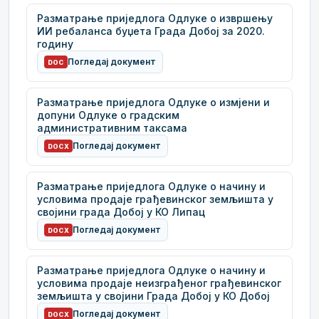
Разматрање приједлога Одлуке о извршењу
ИИ ребаланса буџета Града Добој за 2020.
годину
Погледај документ
DOC
Разматрање приједлога Одлуке о измјени и
допуни Одлуке о градским
административним таксама
Погледај документ
DOCX
Разматрање приједлога Одлуке о начину и
условима продаје грађевинског земљишта у
својини града Добој у КО Липац
Погледај документ
DOCX
Разматрање приједлога Одлуке о начину и
условима продаје неизграђеног грађевинског
земљишта у својини Града Добој у КО Добој
Погледај документ
DOCX