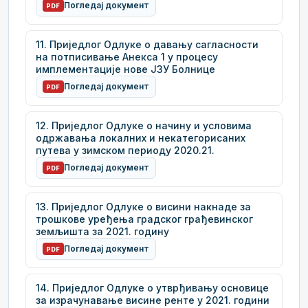
Погледај документ
PDF
11. Приједлог Одлуке о давању сагласности
на потписивање Анекса 1 у процесу
имплементације нове ЈЗУ Болнице
Погледај документ
PDF
12. Приједлог Одлуке о начину и условима
одржавања локалних и некатегорисаних
путева у зимском периоду 2020.21.
Погледај документ
PDF
13. Приједлог Одлуке о висини накнаде за
трошкове уређења градског грађевинског
земљишта за 2021. годину
Погледај документ
PDF
14. Приједлог Одлуке о утврђивању основице
за израчунавање висине ренте у 2021. години