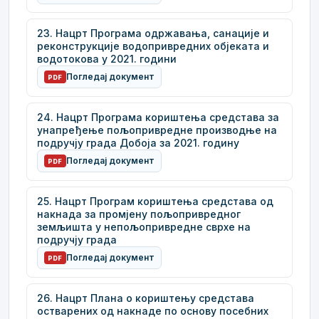
23. Нацрт Програма одржавања, санације и
реконструкције водопривредних објеката и
водотокова у 2021. години
Погледај документ
PDF
24. Нацрт Програма кориштења средстава за
унапређење пољопривредне производње на
подручју града Добоја за 2021. годину
Погледај документ
PDF
25. Нацрт Програм кориштења средстава од
накнада за промјену пољопривредног
земљишта у непољопривредне сврхе на
подручју града
Погледај документ
PDF
26. Нацрт Плана о кориштењу средстава
остварених од накнаде по основу посебних