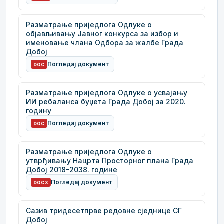
Разматрање приједлога Одлуке о
објављивању Јавног конкурса за избор и
именовање члана Одбора за жалбе Града
Добој
Погледај документ
DOC
Разматрање приједлога Одлуке о усвајању
ИИ ребаланса буџета Града Добој за 2020.
годину
Погледај документ
DOC
Разматрање приједлога Одлуке о
утврђивању Нацрта Просторног плана Града
Добој 2018-2038. године
Погледај документ
DOCX
Сазив тридесетпрве редовне сједнице СГ
Добој