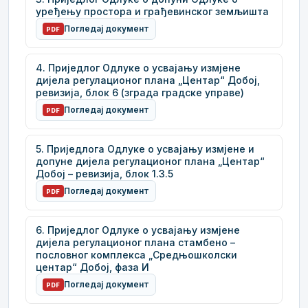
уређењу простора и грађевинског земљишта
Погледај документ
PDF
4. Приједлог Одлуке о усвајању измјене
дијела регулационог плана „Центар“ Добој,
ревизија, блок 6 (зграда градске управе)
Погледај документ
PDF
5. Приједлога Одлуке о усвајању измјене и
допуне дијела регулационог плана „Центар“
Добој – ревизија, блок 1.3.5
Погледај документ
PDF
6. Приједлог Одлуке о усвајању измјене
дијела регулационог плана стамбено –
пословног комплекса „Средњошколски
центар“ Добој, фаза И
Погледај документ
PDF