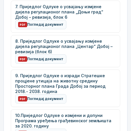
7. Приједлог Одлуке о усвајању измјене
дијела регулационог плана „Доњи град“
Добој – ревизија, блок 6
Погледај документ
PDF
8. Приједлог Одлуке о усвајању измјене
дијела регулационог плана „Центар“ Добој –
ревизија (блок 6)
Погледај документ
PDF
9. Приједлог Одлуке о изради Стратешке
процјене утицаја на животну средину
Просторног плана Града Добој за период
2018.- 2038. година
Погледај документ
PDF
10.Приједлог Одлуке о измјени и допуни
Програма уређења грађевинског земљишта
за 2020. годину