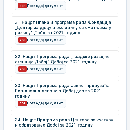
Погледај документ
PDF
31. Нацрт Плана и програма рада Фондација
„Центар за дјецу и омладину са сметњама у
развоју“ Добој за 2021. годину
Погледај документ
PDF
32. Нацрт Програма рада „Градске развојне
агенције Добој“ Добој за 2021. годину
Погледај документ
PDF
33. Нацрт Програма рада Јавног предузећа
Регионална депонија Добој доо за 2021.
годину
Погледај документ
PDF
34. Нацрт Програма рада Центара за културу
и образовање Добој за 2021. годину