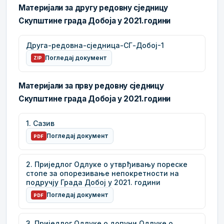
Материјали за другу редовну сједницу
Скупштине града Добоја у 2021.години
Друга-редовна-сједница-СГ-Добој-1
Погледај документ
ZIP
Материјали за прву редовну сједницу
Скупштине града Добоја у 2021.години
1. Сазив
Погледај документ
PDF
2. Приједлог Одлуке о утврђивању пореске
стопе за опорезивање непокретности на
подручју Града Добој у 2021. години
Погледај документ
PDF
3. Приједлог Одлуке о допуни Одлуке о