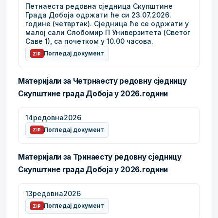
Петнаеста редовна сједница Скупштине
Града Добоја одржати ће си 23.07.2026.
године (четвртак). Сједница ће се одржати у
малој сали Слобомир П Универзитета (Светог
Саве 1), са почетком у 10.00 часова.
Погледај документ
ZIP
Материјали за Четрнаесту редовну сједницу
Скупштине града Добоја у 2026.години
14редовна2026
Погледај документ
ZIP
Материјали за Тринаесту редовну сједницу
Скупштине града Добоја у 2026.години
13редовна2026
Погледај документ
ZIP