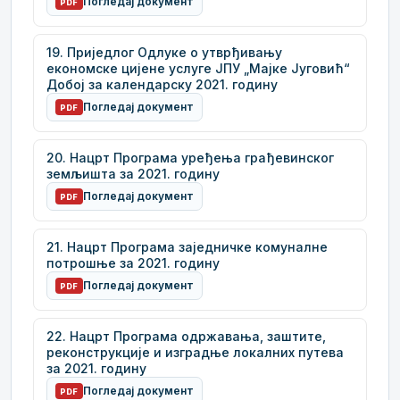
Погледај документ
PDF
19. Приједлог Одлуке о утврђивању
економске цијене услуге ЈПУ „Мајке Југовић“
Добој за календарску 2021. годину
Погледај документ
PDF
20. Нацрт Програма уређења грађевинског
земљишта за 2021. годину
Погледај документ
PDF
21. Нацрт Програма заједничке комуналне
потрошње за 2021. годину
Погледај документ
PDF
22. Нацрт Програма одржавања, заштите,
реконструкције и изградње локалних путева
за 2021. годину
Погледај документ
PDF