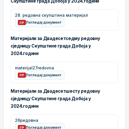
Скупштине града Добоја у 2024.години
28. редовна скупштина материјал
Погледај документ
ZIP
Материјали за Двадесетседму редовну
сједницу Скупштине града Добоја у
2024.години
materijal27redovna
Погледај документ
ZIP
Материјали за Двадесетшесту редовну
сједницу Скупштине града Добоја у
2024.години
26редовна
Погледај документ
ZIP