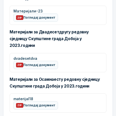
Материјали-23
Погледај документ
ZIP
Материјали за Двадесетдругу редовну
сједницу Скупштине града Добоја у
2023.години
dvadesetdva
Погледај документ
ZIP
Материјали за Осамнаесту редовну сједницу
Скупштине града Добоја у 2023.години
materijal18
Погледај документ
ZIP