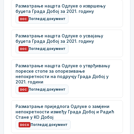
Разматрање нацрта Одлуке о извршењу
буџета Града Добој за 2021. годину
Погледај документ
DOC
Разматрање нацрта Одлуке о усвајању
буџета Града Добој за 2021. годину
Погледај документ
DOC
Разматрање нацрта Одлуке о утврђивању
пореске стопе за опорезивање
непокретности на подручју Града Добој у
2021. години
Погледај документ
DOC
Разматрање приједлога Одлуке о замјени
непокретности између Града Добој и Радић
Стане у КО Добој
Погледај документ
DOCX