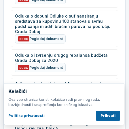
Odluka o dopuni Odluke o sufinansiranju
sredstava za kupovinu 100 stanova u svrhu
podsticanja mladih bračnih parova na području
Grada Doboj
Pogledaj dokument
DOCX
Odluka o izvršenju drugog rebalansa budžeta
Grada Doboj za 2020
Pogledaj dokument
DOCX
Odluka o izmjeni i dopuni Programa mjera i
aktivnosti za utvrđivanje stanja i uređenja
Kolačići
prostora za 2020-2021. godinu
Ova veb stranica koristi kolačiće radi pravilnog rada,
Pogledaj dokument
DOCX
bezbjednosti i unapređenja korisničkog iskustva.
Politika privatnosti
Prihvati
Odluka o imenovanju Savjeta za praćenje
izmjene dijela Regulacionog plana „Centar“
Doboj, revizija, blok 5