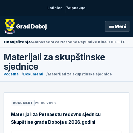
Latinica
Ћирилица
menu
Grad Doboj
Meni
Obavještenja:
Ambasadorka Narodne Republike Kine u BiH Li Fan posjetila Doboj
Materijali za skupštinske
sjednice
Početna
Dokumenti
Materijali za skupštinske sjednice
29.05.2026.
DOKUMENT
Materijali za Petnaestu redovnu sjednicu
Skupštine grada Doboja u 2026.godini