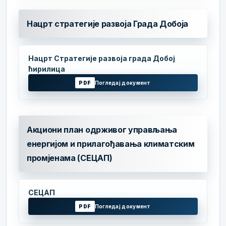
Нацрт стратегије развоја Града Добоја
Нацрт Стратегије развоја града Добој
ћирилица
PDF
Погледај документ
Акциони план одрживог управљања
енергијом и прилагођавања климатским
промјенама (СЕЦАП)
СЕЦАП
PDF
Погледај документ