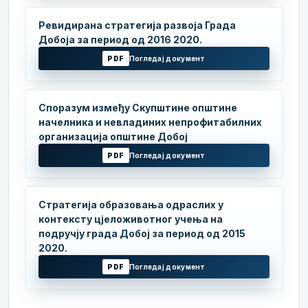
Ревидирана стратегија развоја Града
Добоја за период од 2016 2020.
PDF
Погледај документ
Споразум између Скупштине општине
начелника и невладиних непрофитабилних
организација општине Добој
PDF
Погледај документ
Стратегија образовања одраслих у
контексту цјеложивотног учења на
подручју града Добој за период од 2015
2020.
PDF
Погледај документ