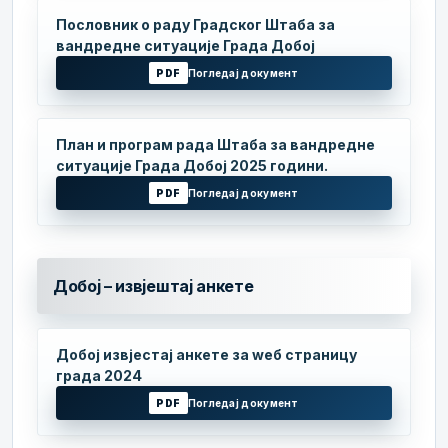
Пословник о раду Градског Штаба за
вандредне ситуације Града Добој
PDF
Погледај документ
План и програм рада Штаба за вандредне
ситуације Града Добој 2025 години.
PDF
Погледај документ
Добој – извјештај анкете
Добој извјестај анкете за wеб страницу
града 2024
PDF
Погледај документ