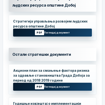
људских ресурса општине Добој
Стратегија управљања развојем људских
ресурса општине Добој
PDF
Погледај документ
Остали стратешки документи
Акциони план за смањење фактора ризика
за здравље становништва Града Добоја за
период од 2018 2019 године
PDF
Погледај документ
Годишњи извјештај о имплементацији