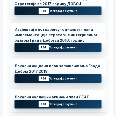
Стратегије за 2017. годину ДОБОЈ
PDF
Погледај документ
Извјештај о остварењу годишњег плана
имплементације стратегије интегрисаног
развоја Града Добој за 2016. годину
PDF
Погледај документ
Локални акциони план запошљавања Града
Добоја 2017 2019
PDF
Погледај документ
Локални еколошки акциони план ЛЕАП
PDF
Погледај документ