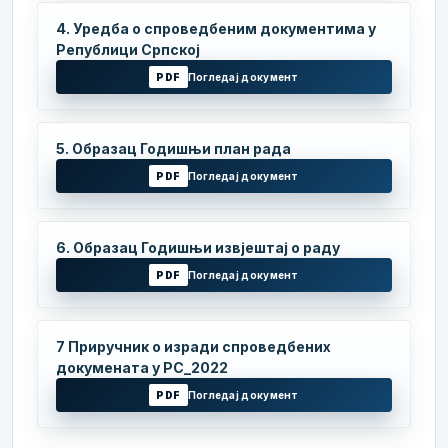
4. Уредба о спроведбеним документима у
Републици Српској
PDF
Погледај документ
5. Образац Годишњи план рада
PDF
Погледај документ
6. Образац Годишњи извјештај о раду
PDF
Погледај документ
7 Приручник о изради спроведбених
докумената у РС_2022
PDF
Погледај документ