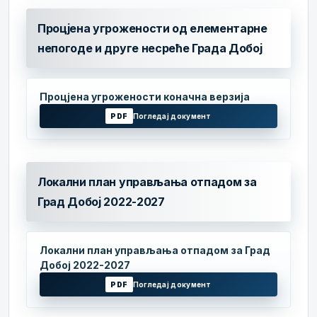
Процјена угрожености од елементарне
непогоде и друге несреће Града Добој
Процјена угрожености коначна верзија
PDF
Погледај документ
Локални план управљања отпадом за
Град Добој 2022-2027
Локални план управљања отпадом за Град
Добој 2022-2027
PDF
Погледај документ