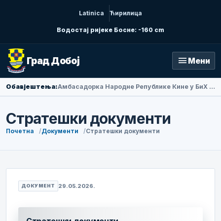
Latinica
Ћирилица
Водостај ријеке Босне: -160 cm
menu
Град Добој
Мени
Обавјештења:
Амбасадорка Народне Републике Кине у БиХ Ли Фан посјетила Добој
Стратешки документи
Почетна
Документи
Стратешки документи
29.05.2026.
ДОКУМЕНТ