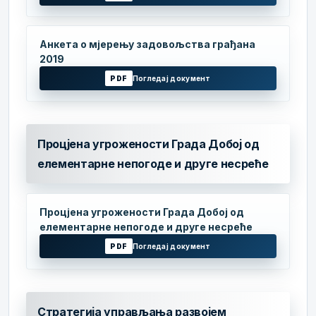
Анкета о мјерењу задовољства грађана
2019
PDF
Погледај документ
Процјена угрожености Града Добој од
елементарне непогоде и друге несреће
Процјена угрожености Града Добој од
елементарне непогоде и друге несреће
PDF
Погледај документ
Стратегија управљања развојем