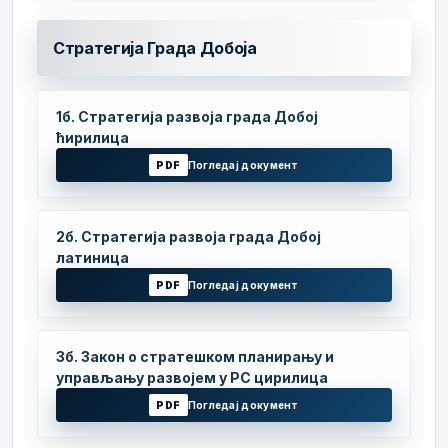
Стратегија Града Добоја
1б. Стратегија развоја града Добој
ћирилица
PDF
Погледај документ
2б. Стратегија развоја града Добој
латиница
PDF
Погледај документ
3б. Закон о стратешком планирању и
управљању развојем у РС цирилица
PDF
Погледај документ