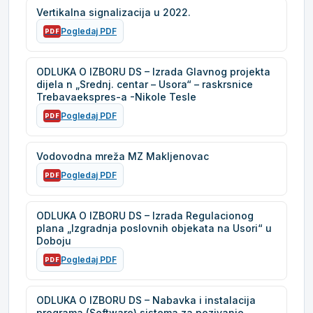
Vertikalna signalizacija u 2022.
Pogledaj PDF
PDF
ODLUKA O IZBORU DS – Izrada Glavnog projekta
dijela n „Srednj. centar – Usora“ – raskrsnice
Trebavaekspres-a -Nikole Tesle
Pogledaj PDF
PDF
Vodovodna mreža MZ Makljenovac
Pogledaj PDF
PDF
ODLUKA O IZBORU DS – Izrada Regulacionog
plana „Izgradnja poslovnih objekata na Usori“ u
Doboju
Pogledaj PDF
PDF
ODLUKA O IZBORU DS – Nabavka i instalacija
programa (Software) sistema za pozivanje