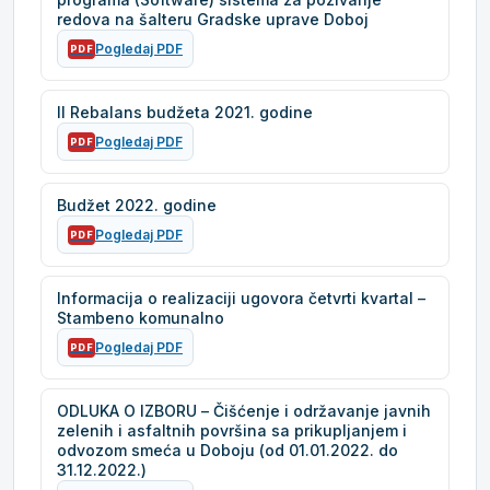
redova na šalteru Gradske uprave Doboj
Pogledaj PDF
PDF
II Rebalans budžeta 2021. godine
Pogledaj PDF
PDF
Budžet 2022. godine
Pogledaj PDF
PDF
Informacija o realizaciji ugovora četvrti kvartal –
Stambeno komunalno
Pogledaj PDF
PDF
ODLUKA O IZBORU – Čišćenje i održavanje javnih
zelenih i asfaltnih površina sa prikupljanjem i
odvozom smeća u Doboju (od 01.01.2022. do
31.12.2022.)