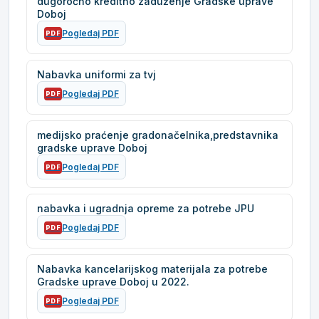
dugoročno kreditno zaduženje Gradske uprave
Doboj
Pogledaj PDF
PDF
Nabavka uniformi za tvj
Pogledaj PDF
PDF
medijsko praćenje gradonačelnika,predstavnika
gradske uprave Doboj
Pogledaj PDF
PDF
nabavka i ugradnja opreme za potrebe JPU
Pogledaj PDF
PDF
Nabavka kancelarijskog materijala za potrebe
Gradske uprave Doboj u 2022.
Pogledaj PDF
PDF