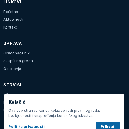
LINKOVI
Početna
Aktuelnosti
Kontakt
UPRAVA
Gradonačelnik
Skupština grada
Odjeljenja
SERVISI
eCitizen
Kolačići
Prijava problema
Kalendar dešavanja
Ova veb stranica koristi kolačiće radi pravilnog rada,
bezbjednosti i unapređenja korisničkog iskustva.
Politika privatnosti
Prihvati