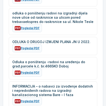
odluka o poništenju radovi na izgradnji dijela
nove ulice od raskrsnice sa ulicom pored
trebavaekspres do raskrsnice sa ul. Nikole Tesle
Pogledaj PDF
PDF
ODLUKA O DRUGOJ IZMJENI PLANA JN U 2022.
Pogledaj PDF
PDF
Odluka o poništenju -radovi na uređenju do
građ.parcele k.č. br.4665KO Doboj
Pogledaj PDF
PDF
INFORMACIJA – o nabavci za izvođenje dodatnih
i nepredviđenih radova na izgradnji
kanalizacionog sistema Bare – I faza
Pogledaj PDF
PDF