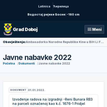
Latinica
Ћирилица
Водостај ријеке Босне: -160 cm
menu
Grad Doboj
Meni
Obavještenja:
Ambasadorka Narodne Republike Kine u BiH Li Fan posjetila Doboj
Javne nabavke 2022
Početna
Dokumenti
Javne nabavke 2022
01.01.2022.
DOKUMENT
Izvođenje radova na izgradnji -Reni Bunara RB3
na parceli označenoj kao k.č. 1676-1 Pridjel