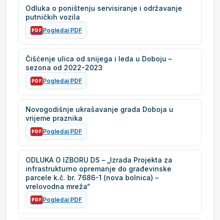
Odluka o poništenju servisiranje i održavanje
putničkih vozila
Pogledaj PDF
PDF
Čišćenje ulica od snijega i leda u Doboju –
sezona od 2022-2023
Pogledaj PDF
PDF
Novogodišnje ukrašavanje grada Doboja u
vrijeme praznika
Pogledaj PDF
PDF
ODLUKA O IZBORU DS – „Izrada Projekta za
infrastrukturno opremanje do građevinske
parcele k.č. br. 7686-1 (nova bolnica) –
vrelovodna mreža“
Pogledaj PDF
PDF