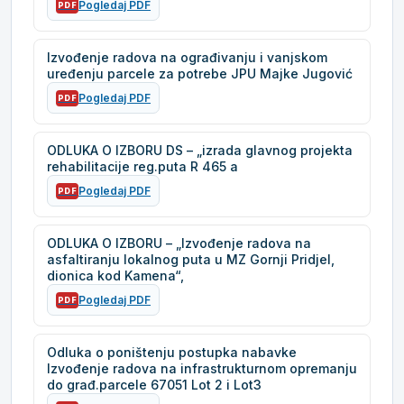
Pogledaj PDF
PDF
Izvođenje radova na ograđivanju i vanjskom
uređenju parcele za potrebe JPU Majke Jugović
Pogledaj PDF
PDF
ODLUKA O IZBORU DS – „izrada glavnog projekta
rehabilitacije reg.puta R 465 a
Pogledaj PDF
PDF
ODLUKA O IZBORU – „Izvođenje radova na
asfaltiranju lokalnog puta u MZ Gornji Pridjel,
dionica kod Kamena“,
Pogledaj PDF
PDF
Odluka o poništenju postupka nabavke
Izvođenje radova na infrastrukturnom opremanju
do građ.parcele 67051 Lot 2 i Lot3