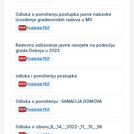
Odluka o poništenju postupka javne nabavke
Izvođenje građevinskih radova u M3
Pogledaj PDF
PDF
Redovno odžavanje javne rasvjete na području
grada Doboja u 2022
Pogledaj PDF
PDF
odluka i poništenju postupka
Pogledaj PDF
PDF
Odluka o poništenju -SANACIJA DOMOVA
Pogledaj PDF
PDF
Odluka o izboru_9_._14_._2022-_11_._15_._56