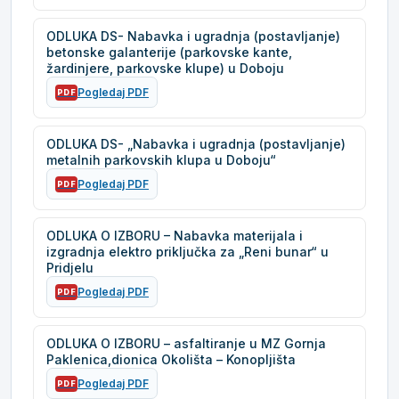
ODLUKA DS- Nabavka i ugradnja (postavljanje)
betonske galanterije (parkovske kante,
žardinjere, parkovske klupe) u Doboju
Pogledaj PDF
PDF
ODLUKA DS- „Nabavka i ugradnja (postavljanje)
metalnih parkovskih klupa u Doboju“
Pogledaj PDF
PDF
ODLUKA O IZBORU – Nabavka materijala i
izgradnja elektro priključka za „Reni bunar“ u
Pridjelu
Pogledaj PDF
PDF
ODLUKA O IZBORU – asfaltiranje u MZ Gornja
Paklenica,dionica Okolišta – Konopljišta
Pogledaj PDF
PDF