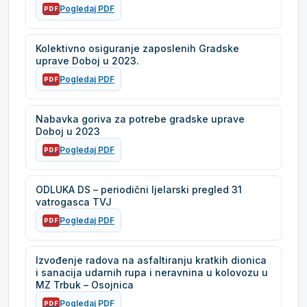
Pogledaj PDF
PDF
Kolektivno osiguranje zaposlenih Gradske
uprave Doboj u 2023.
Pogledaj PDF
PDF
Nabavka goriva za potrebe gradske uprave
Doboj u 2023
Pogledaj PDF
PDF
ODLUKA DS – periodični ljelarski pregled 31
vatrogasca TVJ
Pogledaj PDF
PDF
Izvođenje radova na asfaltiranju kratkih dionica
i sanacija udarnih rupa i neravnina u kolovozu u
MZ Trbuk – Osojnica
Pogledaj PDF
PDF