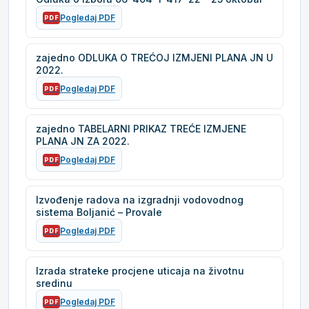
Pogledaj PDF
PDF
zajedno ODLUKA O TREĆOJ IZMJENI PLANA JN U
2022.
Pogledaj PDF
PDF
zajedno TABELARNI PRIKAZ TREĆE IZMJENE
PLANA JN ZA 2022.
Pogledaj PDF
PDF
Izvođenje radova na izgradnji vodovodnog
sistema Boljanić – Provale
Pogledaj PDF
PDF
Izrada strateke procjene uticaja na životnu
sredinu
Pogledaj PDF
PDF