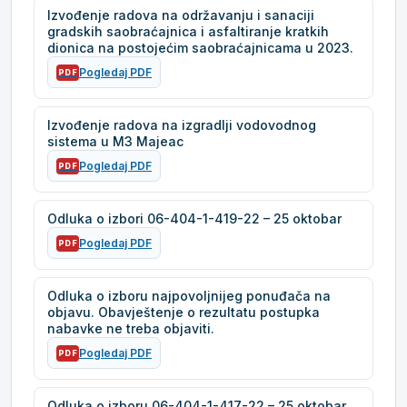
Izvođenje radova na održavanju i sanaciji
gradskih saobraćajnica i asfaltiranje kratkih
dionica na postojećim saobraćajnicama u 2023.
Pogledaj PDF
PDF
Izvođenje radova na izgradlji vodovodnog
sistema u M3 Majeac
Pogledaj PDF
PDF
Odluka o izbori 06-404-1-419-22 – 25 oktobar
Pogledaj PDF
PDF
Odluka o izboru najpovoljnijeg ponuđača na
objavu. Obavještenje o rezultatu postupka
nabavke ne treba objaviti.
Pogledaj PDF
PDF
Odluka o izboru 06-404-1-417-22 – 25 oktobar