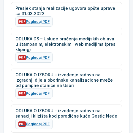
Presjek stanja realizacije ugovora opšte uprave
sa 31.03.2022
Pogledaj PDF
PDF
ODLUKA DS – Usluge praćenja medijskih objava
u štampanim, elektronskim i web medijima (pres
kliping)
Pogledaj PDF
PDF
ODLUKA O IZBORU – izvođenje radova na
izgradnji dijela oborinske kanalizacione mreže
od pumpne stanice na Usori
Pogledaj PDF
PDF
ODLUKA O IZBORU – izvođenje radova na
sanaciji klizišta kod porodične kuće Gostić Neđe
Pogledaj PDF
PDF