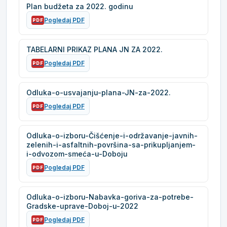
Plan budžeta za 2022. godinu
Pogledaj PDF
PDF
TABELARNI PRIKAZ PLANA JN ZA 2022.
Pogledaj PDF
PDF
Odluka-o-usvajanju-plana-JN-za-2022.
Pogledaj PDF
PDF
Odluka-o-izboru-Čišćenje-i-održavanje-javnih-
zelenih-i-asfaltnih-površina-sa-prikupljanjem-
i-odvozom-smeća-u-Doboju
Pogledaj PDF
PDF
Odluka-o-izboru-Nabavka-goriva-za-potrebe-
Gradske-uprave-Doboj-u-2022
Pogledaj PDF
PDF