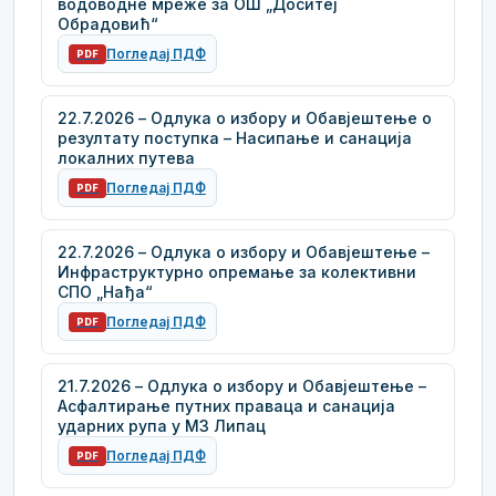
водоводне мреже за ОШ „Доситеј
Обрадовић“
Погледај ПДФ
PDF
22.7.2026 – Одлука о избору и Обавјештење о
резултату поступка – Насипање и санација
локалних путева
Погледај ПДФ
PDF
22.7.2026 – Одлука о избору и Обавјештење –
Инфраструктурно опремање за колективни
СПО „Нађа“
Погледај ПДФ
PDF
21.7.2026 – Одлука о избору и Обавјештење –
Асфалтирање путних праваца и санација
ударних рупа у МЗ Липац
Погледај ПДФ
PDF