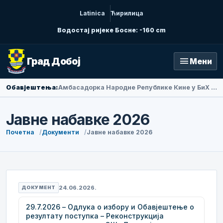
Latinica
Ћирилица
Водостај ријеке Босне: -160 cm
menu
Град Добој
Мени
Обавјештења:
Амбасадорка Народне Републике Кине у БиХ Ли Фан посјетила Добој
Јавне набавке 2026
Почетна
Документи
Јавне набавке 2026
24.06.2026.
ДОКУМЕНТ
29.7.2026 – Одлука о избору и Обавјештење о
резултату поступка – Реконструкција