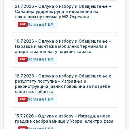
21.7.2026 – Одлука о избору и Обавјештење –
Санација ударних рупа и неравнина на
локалним путевима у МЗ Осјечани
Погледај ПДФ
PDF
16.7.2026 – Одлука о избору и Обавјештење –
Набавка и монтажа мобилних терминала и
апарата за наплату паркинг карата
Погледај ПДФ
PDF
16.7.2026 – Одлука о избору и Обавјештење о
резултату поступка – Изградња и
реконструкција јавних површина за потребе
спортског објекта
Погледај ПДФ
PDF
15.7.2026 – Одлука о избору – Изградња нове
градске саобраћајнице у Усори, електро фаза
Погледај ПДФ
PDF