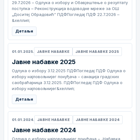
29.7.2026 – Одлука о избору и Обавјештење о резултату
поступка – Реконструкција водоводне мреже за ОШ
„Доситеј Обрадовић“ ПДФПогледај ПДФ 22.7.2026 –
&хеллип;
Детаљи
01.01.2025.
ЈАВНЕ НАБАВКЕ
ЈАВНЕ НАБАВКЕ 2025
Јавне набавке 2025
Одлука о избору 3.12.2025 ПДФПогледај ПДФ Одлука о
избору најповољнијег понуђача – санација градских
саобраћајница 3.12.2025. ПДФПогледај ПДФ Одлука о
избору најповољнијег&хеллип;
Детаљи
01.01.2024.
ЈАВНЕ НАБАВКЕ
ЈАВНЕ НАБАВКЕ 2024
Јавне набавке 2024
Одлука о избору најповољнијег понуђача – „Набавка