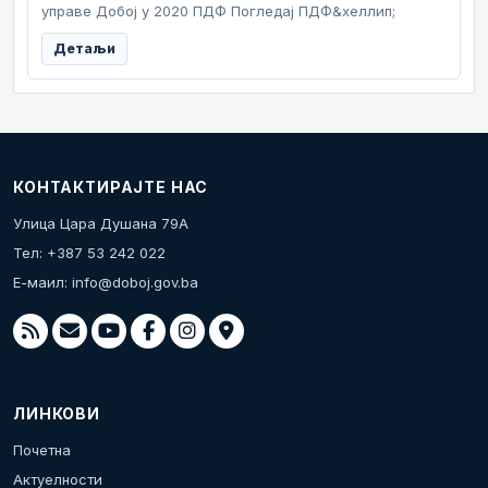
управе Добој у 2020 ПДФ Погледај ПДФ&хеллип;
Детаљи
КОНТАКТИРАЈТЕ НАС
Улица Цара Душана 79А
Тел: +387 53 242 022
Е-маил:
info@doboj.gov.ba
ЛИНКОВИ
Почетна
Актуелности