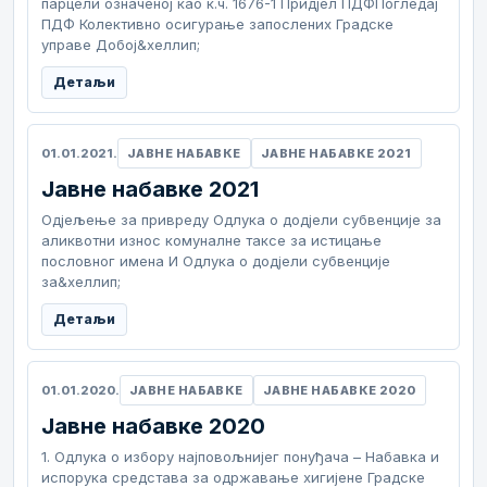
парцели означеној као к.ч. 1676-1 Придјел ПДФПогледај
ПДФ Колективно осигурање запослених Градске
управе Добој&хеллип;
Детаљи
01.01.2021.
ЈАВНЕ НАБАВКЕ
ЈАВНЕ НАБАВКЕ 2021
Јавне набавке 2021
Одјељење за привреду Одлука о додјели субвенције за
аликвотни износ комуналне таксе за истицање
пословног имена И Одлука о додјели субвенције
за&хеллип;
Детаљи
01.01.2020.
ЈАВНЕ НАБАВКЕ
ЈАВНЕ НАБАВКЕ 2020
Јавне набавке 2020
1. Одлука о избору најповољнијег понуђача – Набавка и
испорука средстава за одржавање хигијене Градске