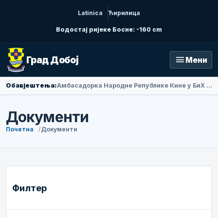
Latinica
Ћирилица
Водостај ријеке Босне: -160 cm
menu
Град Добој
Мени
Обавјештења:
Амбасадорка Народне Републике Кине у БиХ Ли Фан посјетила Добој
Документи
Почетна
Документи
Филтер