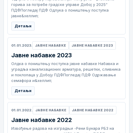
горива за потребе градске управе Добој у 2025“
ПДФПогледај ПДФ Одлука о поништењу поступка
јавне&хеллип;
Детаљи
01.01.2023.
ЈАВНЕ НАБАВКЕ
ЈАВНЕ НАБАВКЕ 2023
Јавне набавке 2023
Олдка о поништењу поступка јавне набавке Набавка и
уградља канализационих арматура, решетки, сливника
и поклопаца у Добоју ПДФПогледај ПДФ Одржавање
семафора и&хеллип;
Детаљи
01.01.2022.
ЈАВНЕ НАБАВКЕ
ЈАВНЕ НАБАВКЕ 2022
Јавне набавке 2022
Извођење радова на изградњи -Рени Бунара РБ3 на