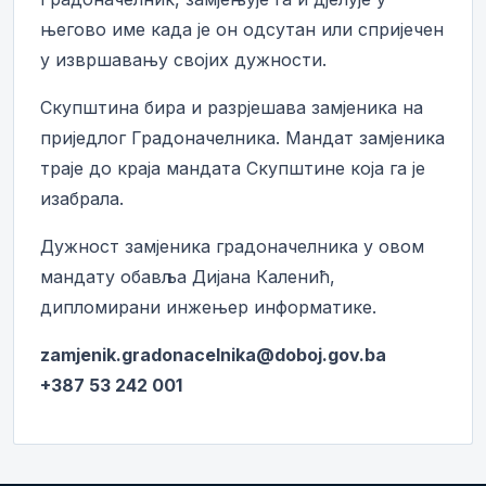
његово име када је он одсутан или спријечен
у извршавању својих дужности.
Скупштина бира и разрјешава замјеника на
приједлог Градоначелника. Мандат замјеника
траје до краја мандата Скупштине која га је
изабрала.
Дужност замјеника градоначелника у овом
мандату обавља Дијана Каленић,
дипломирани инжењер информатике.
zamjenik.gradonacelnika@doboj.gov.ba
+387 53 242 001