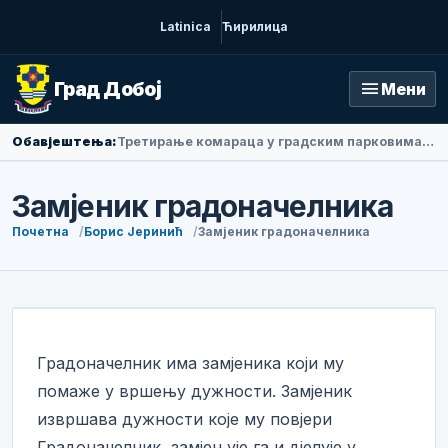
Latinica
Ћирилица
menu
Град Добој
Мени
Обавјештења:
Амбасадорка Народне Републике Кине у БиХ Ли Фан посјетила Добој
Замјеник градоначелника
Почетна
Борис Јеринић
Замјеник градоначелника
Градоначелник има замјеника који му
помаже у вршењу дужности. Замјеник
извршава дужности које му повјери
Градоначелник, замјењује га и дјелује у