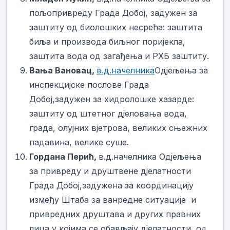
пољопривреду Града Добој, задужен за
заштиту од биолошких несрећа: заштита
биља и производа биљног поријекла,
заштита вода од загађења и РХБ заштиту.
Вања Вановац,
в.д.начелника
Одјељења за
инспекцијске послове Града
Добој,задужен за хидролошке хазарде:
заштиту од штетног дјеловања вода,
града, олујних вјетрова, великих сњежних
падавина, велике суше.
Гордана Перић,
в.д.начелника Одјељења
за привреду и друштвене дјелатности
Града Добој,задужена за координацију
између Штаба за ванредне ситуације и
привредних друштава и других правних
лица у којима се обављају дјелатности од