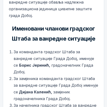
ванредне ситуације обавља надлежна
организациона јединица цивилне заштите
града Добој.
Именовани чланови градског
Штаба за ванредне ситуације
За команданта градског Штаба за
ванредне ситуације Града Добој, именује
се
Борис Јеринић,
градоначелник Града
Добој.
За замјеника команданта градског Штаба
за ванредне ситуације Града Добој именује
се
Дијана Каленић
,
замјеник
градоначелника Града Добој.
За начелника градског Штаба за ванредне