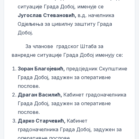
ситуације Града Добој, именује се
Југослав Стевановић
,
в.д. начелника
Одјељења за цивилну заштиту Града
Добој.
За чланове градског Штаба за
ванредне ситуације Града Добој именују се:
Зоран Благојевић,
предсједник Скупштине
Града Добој, задужен за оперативне
послове.
Драган Василић,
Кабинет градоначелника
Града Добој, задужен за оперативне
послове.
Дарко Старчевић
,
Кабинет
градоначелника Града Добој, задужен за
оперативне послове.