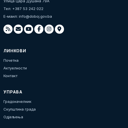
Улица Цара Душана 79А
Тел: +387 53 242 022
Е-маил:
info@doboj.gov.ba
ЛИНКОВИ
Почетна
Актуелности
Контакт
УПРАВА
Градоначелник
Скупштина града
Одјељења