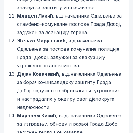
значаја за заштиту и спасавање.
Младен Лукић,
в.д.начелника Одјељења за
стамбено-комуналне послове Града Добој
,
задужен за асанацију терена.
Жељко Марјановић,
в.д.начелника
Одјељења за послове комуналне полиције
Града Добој, задужен за евакуацију
угроженог становништва.
Дејан Ковачевић,
в.д.начелника Одјељења
за борачко-инвалидску заштиту Града
Добој, задужен за збрињавање угрожених
и настрадалих у оквиру свог дјелокруга
надлежности.
Миралем Кикић,
в. д. начелника Одјељење
за изградњу, обнову и развој Града Добој,
задужен геолошке хазарде.