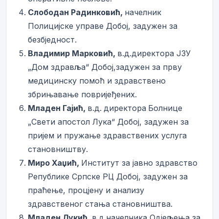
Слободан Радинковић,
начелник
Полицијске управе Добој, задужен за
безбједност.
Влад
имир
Марковић
,
в.д.директора ЈЗУ
„Дом здравља“ Добој,задужен за прву
медицинску помоћ и здравствено
збрињавање повријеђених.
Младен Гајић,
в.д.
директора
Болнице
„Свети апостол Лука“ Добој, задужен за
пријем и пружање здравствених услуга
становништву.
Миро Хаџић,
Институт за јавно здравство
Републике Српске РЦ Добој, задужен за
праћење, процјену и анализу
здравственог стања становништва.
Младен Лукић,
в.д.начелника Одјељења за