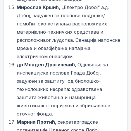
Мирослав Кршић, „
Електро Добој“ а.д.
Добој, задужен за послове подршке/
помоћи око уступања расположивих
материјално-техничких средстава и
расположивог људства. Санација напонске
мреже и обезбјеђење напајања
електричном енергијом.
др Младен Драгичевић,
Одјељење за
инспекцијске послове Града Добој
,
задужен за заштиту од биолошко-
технолошких несрећа: здравствена
заштита животиња и намирница
животињског поријекла и збрињавање
сточног фонда.
Марина Протић,
секретарградске
организације Црвеног крста Добој
,