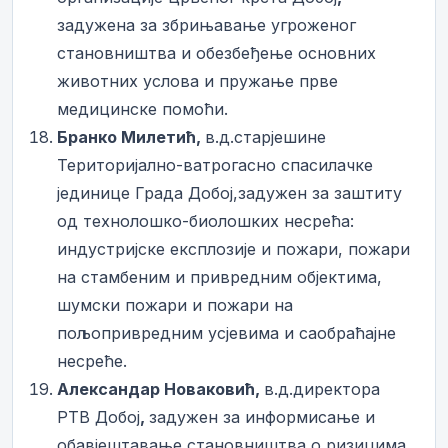
задужена за збрињавање угроженог
становништва и обезбеђење основних
животних услова и пружање прве
медицинске помоћи.
Бранко Милетић,
в.д.старјешине
Територијално-ватрогасно спасилачке
јединице Града Добој,задужен за заштиту
од технолошко-биолошких несрећа:
индустријске експлозије и пожари, пожари
на стамбеним и привредним објектима,
шумски пожари и пожари на
пољопривредним усјевима и саобраћајне
несреће.
Александар Новаковић,
в.д.директора
РТВ Добој
,
задужен за информисање и
обавјештавање становништва о ризицима