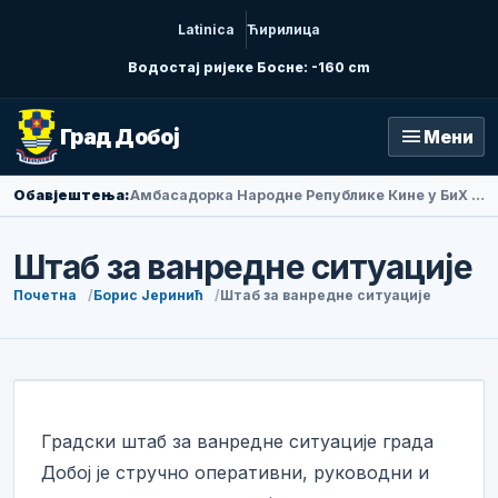
Latinica
Ћирилица
Водостај ријеке Босне: -160 cm
menu
Град Добој
Мени
Обавјештења:
Амбасадорка Народне Републике Кине у БиХ Ли Фан посјетила Добој
Штаб за ванредне ситуације
Почетна
Борис Јеринић
Штаб за ванредне ситуације
Градски штаб за ванредне ситуације града
Добој је стручно оперативни, руководни и