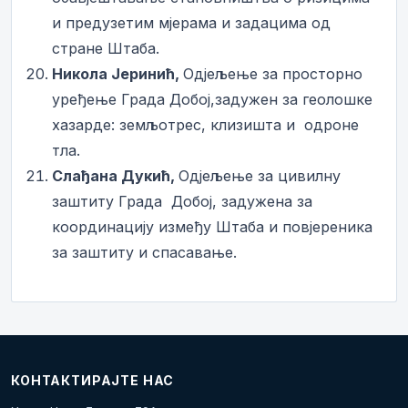
и предузетим мјерама и задацима од
стране Штаба.
Никола Јеринић,
Одјељење за просторно
уређење Града Добој,задужен за геолошке
хазарде: земљотрес, клизишта и одроне
тла.
Слађана Дукић,
Одјељење за цивилну
заштиту Града Добој, задужена за
координацију између Штаба и повјереника
за заштиту и спасавање.
КОНТАКТИРАЈТЕ НАС