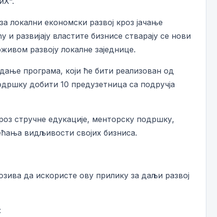
иХ“.
а локални економски развој кроз јачање
и развијају властите бизнисе стварају се нови
рживом развоју локалне заједнице.
здање програма, који ће бити реализован од
подршку добити 10 предузетница са подручја
роз стручне едукације, менторску подршку,
ћања видљивости својих бизниса.
озива да искористе ову прилику за даљи развој
: