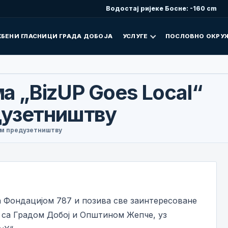
Водостај ријеке Босне: -160 cm
БЕНИ ГЛАСНИЦИ ГРАДА ДОБОЈА
УСЛУГЕ
ПОСЛОВНО ОКРУ
а „BizUP Goes Local“
дузетништву
ом предузетништву
 Фондацијом 787 и позива све заинтересоване
и са Градом Добој и Општином Жепче, уз