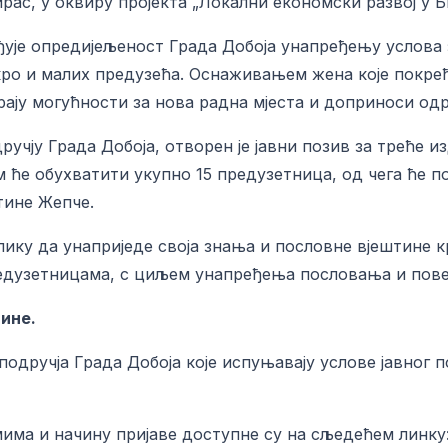
ас, у оквиру пројекта „Локални економски развој у Б
ује опредијељеност Града Добоја унапређењу услова з
о и малих предузећа. Оснаживањем жена које покрећу 
рају могућности за нова радна мјеста и доприноси од
учју Града Добоја, отворен је јавни позив за треће и
м ће обухватити укупно 15 предузетница, од чега ће 
тине Жепче.
ику да унаприједе своја знања и пословне вјештине к
редузетницама, с циљем унапређења пословања и пове
дине.
одручја Града Добоја које испуњавају услове јавног п
има и начину пријаве доступне су на сљедећем линку