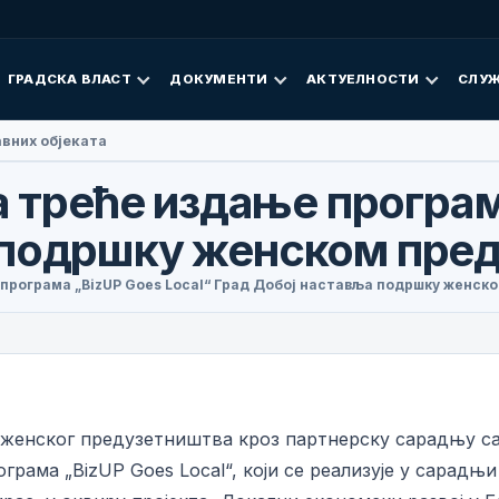
ГРАДСКА ВЛАСТ
ДОКУМЕНТИ
АКТУЕЛНОСТИ
СЛУЖ
авних објеката
а треће издање програм
 подршку женском пре
е програма „BizUP Goes Local“ Град Добој наставља подршку женск
 женског предузетништва кроз партнерску сарадњу са
грама „BizUP Goes Local“, који се реализује у сарадњ