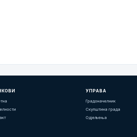
НКОВИ
УПРАВА
тна
Градоначелник
елности
Скупштина града
акт
Одјељења