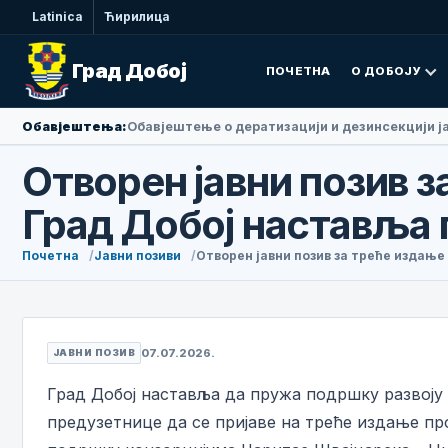
Latinica
Ћирилица
Град Добој
ПОЧЕТНА
О ДОБОЈУ
Обавјештења:
Обавјештење о дератизацији и дезинсекцији ј
Отворен јавни позив з
Град Добој наставља
Почетна
Јавни позиви
Отворен јавни позив за треће издањ
07.07.2026.
ЈАВНИ ПОЗИВ
Град Добој наставља да пружа подршку развоју
предузетнице да се пријаве на треће издање про