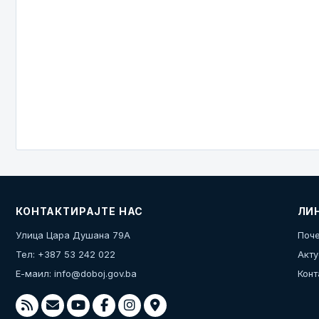
КОНТАКТИРАЈТЕ НАС
ЛИ
Улица Цара Душана 79А
Поче
Тел: +387 53 242 022
Акту
Е-маил:
info@doboj.gov.ba
Конт