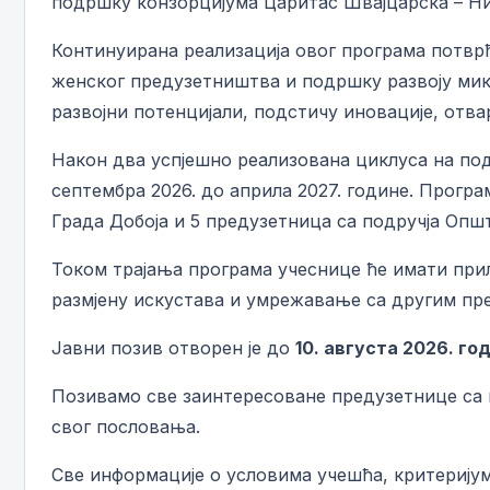
подршку конзорцијума Царитас Швајцарска – Нир
Континуирана реализација овог програма потврђ
женског предузетништва и подршку развоју микр
развојни потенцијали, подстичу иновације, отва
Након два успјешно реализована циклуса на подр
септембра 2026. до априла 2027. године. Програ
Града Добоја и 5 предузетница са подручја Опш
Током трајања програма учеснице ће имати прил
размјену искустава и умрежавање са другим п
Јавни позив отворен је до
10. августа 2026. го
Позивамо све заинтересоване предузетнице са п
свог пословања.
Све информације о условима учешћа, критеријум