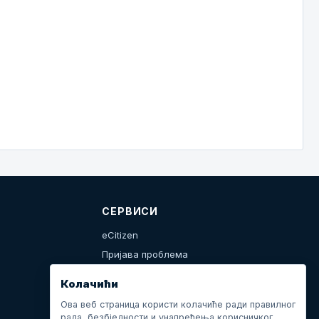
СЕРВИСИ
eCitizen
Пријава проблема
Календар дешавања
Колачићи
Ова веб страница користи колачиће ради правилног
рада, безбједности и унапређења корисничког