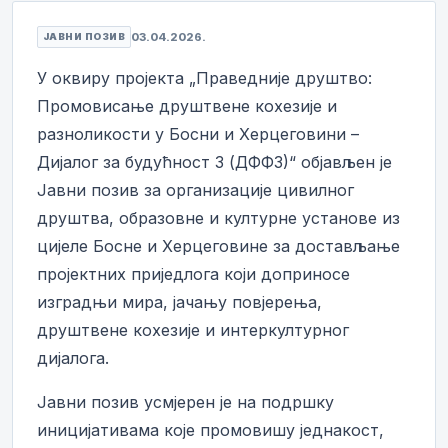
03.04.2026.
ЈАВНИ ПОЗИВ
У оквиру пројекта „Праведније друштво:
Промовисање друштвене кохезије и
разноликости у Босни и Херцеговини –
Дијалог за будућност 3 (ДФФ3)“ објављен је
Јавни позив за организације цивилног
друштва, образовне и културне установе из
цијеле Босне и Херцеговине за достављање
пројектних приједлога који доприносе
изградњи мира, јачању повјерења,
друштвене кохезије и интеркултурног
дијалога.
Јавни позив усмјерен је на подршку
иницијативама које промовишу једнакост,