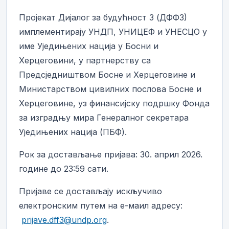
Пројекат Дијалог за будућност 3 (ДФФ3)
имплементирају УНДП, УНИЦЕФ и УНЕСЦО у
име Уједињених нација у Босни и
Херцеговини, у партнерству са
Предсједништвом Босне и Херцеговине и
Министарством цивилних послова Босне и
Херцеговине, уз финансијску подршку Фонда
за изградњу мира Генералног секретара
Уједињених нација (ПБФ).
Рок за достављање пријава: 30. април 2026.
године до 23:59 сати.
Пријаве се достављају искључиво
електронским путем на е-маил адресу:
prijave.dff3@undp.org
.