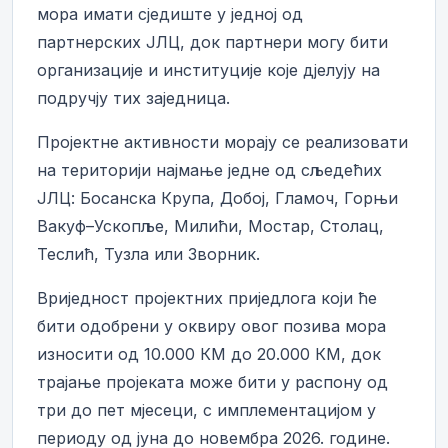
мора имати сједиште у једној од
партнерских ЈЛЦ, док партнери могу бити
организације и институције које дјелују на
подручју тих заједница.
Пројектне активности морају се реализовати
на територији најмање једне од сљедећих
ЈЛЦ: Босанска Крупа, Добој, Гламоч, Горњи
Вакуф–Ускопље, Милићи, Мостар, Столац,
Теслић, Тузла или Зворник.
Вриједност пројектних приједлога који ће
бити одобрени у оквиру овог позива мора
износити од 10.000 КМ до 20.000 КМ, док
трајање пројеката може бити у распону од
три до пет мјесеци, с имплементацијом у
периоду од јуна до новембра 2026. године.