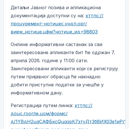
Детаљи Јавног позива и апликациона
документација доступни су на:
хттпс://
процуремент-нотицес.ундп.орг/
виеw_нотице.цфм?нотице_ид=98803
Онлине информативни састанак за све
заинтересоване апликанте бит ће одржан 7.
априла 2026. године у 11:00 сати.
Заинтересовани апликанти који се региструју
путем пријавног обрасца ће накнадно
добити приступне податке за учешће у
информативном дану.
Регистрација путем линка:
хттпс://
доцс.гоогле.цом/формс/
д/1YВдН2цqСАФБксQцqзрК7зтуДтЗб8ИX03е1иРг