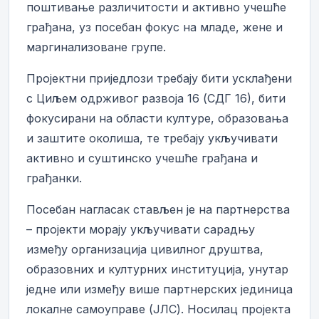
поштивање различитости и активно учешће
грађана, уз посебан фокус на младе, жене и
маргинализоване групе.
Пројектни приједлози требају бити усклађени
с Циљем одрживог развоја 16 (СДГ 16), бити
фокусирани на области културе, образовања
и заштите околиша, те требају укључивати
активно и суштинско учешће грађана и
грађанки.
Посебан нагласак стављен је на партнерства
– пројекти морају укључивати сарадњу
између организација цивилног друштва,
образовних и културних институција, унутар
једне или између више партнерских јединица
локалне самоуправе (ЈЛС). Носилац пројекта