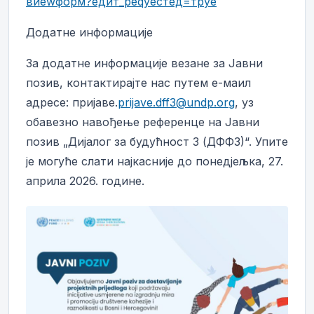
виеwформ?едит_реqуестед=труе
Додатне информације
За додатне информације везане за Јавни
позив, контактирајте нас путем е-маил
адресе: пријаве.
prijave.dff3@undp.org
, уз
обавезно навођење референце на Јавни
позив „Дијалог за будућност 3 (ДФФ3)“. Упите
је могуће слати најкасније до понедјељка, 27.
априла 2026. године.