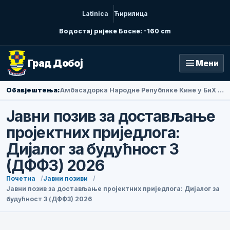
Latinica
Ћирилица
Водостај ријеке Босне: -160 cm
menu
Град Добој
Мени
Обавјештења:
Амбасадорка Народне Републике Кине у БиХ Ли Фан посјетила Добој
Јавни позив за достављање
пројектних приједлога:
Дијалог за будућност 3
(ДФФ3) 2026
Почетна
Јавни позиви
Јавни позив за достављање пројектних приједлога: Дијалог за
будућност 3 (ДФФ3) 2026