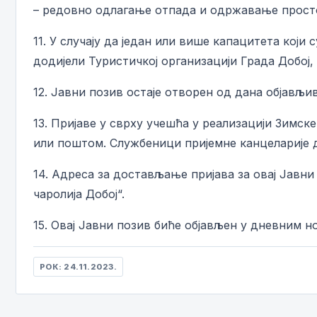
– редовно одлагање отпада и одржавање прост
11. У случају да један или више капацитета кој
додијели Туристичкој организацији Града Добој,
12. Јавни позив остаје отворен од дана објављи
13. Пријаве у сврху учешћа у реализацији Зимс
или поштом. Службеници пријемне канцеларије д
14. Адреса за достављање пријава за овај Јав
чаролија Добој“.
15. Овај Јавни позив биће објављен у дневним н
РОК: 24.11.2023.