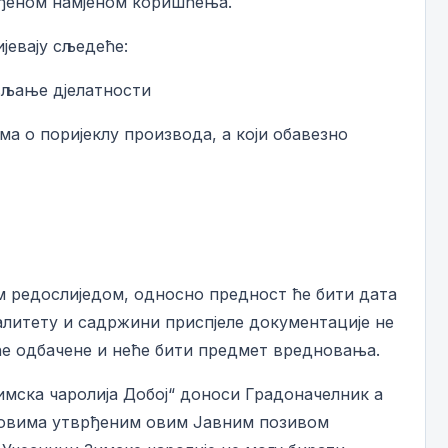
врђеном намјеном коришћења.
јевају сљедеће:
љање дјелатности
 поријеклу производа, а који обавезно
м редослиједом, односно предност ће бити дата
валитету и садржини приспјеле документације не
иће одбачене и неће бити предмет вредновања.
имска чаролија Добој“ доноси Градоначелник а
словима утврђеним овим Јавним позивом