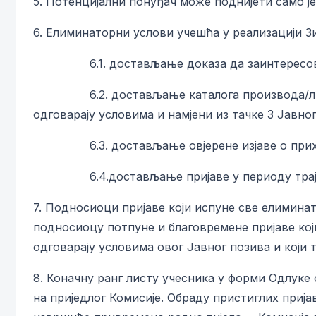
5. Потенцијални понуђач може поднијети само ј
6. Елиминаторни услови учешћа у реализацији З
6.1. достављање доказа да заинтересовано 
6.2. достављање каталога производа/листе у
одговарају условима и намјени из тачке 3 Јавног
6.3. достављање овјерене изјаве о прихват
6.4.достављање пријаве у периоду трајања
7. Подносиоци пријаве који испуне све елимина
подносиоцу потпуне и благовремене пријаве који
одговарају условима овог Јавног позива и који
8. Коначну ранг листу учесника у форми Одлуке
на приједлог Комисије. Обраду пристиглих при