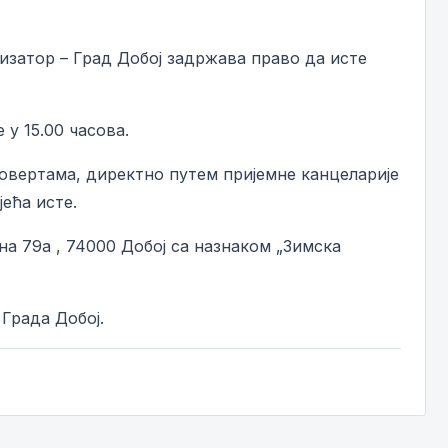
низатор – Град Добој задржава право да исте
у 15.00 часова.
ковертама, директно путем пријемне канцеларије
ећа исте.
а 79а , 74000 Добој са назнаком „Зимска
 Града Добој.