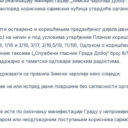
 реализацију манифестације „Зимска чаролија Добој“.
аспоред корисника сајамских кућица утврдиће организ
бити остварено и коришћењем предвиђеног дијела јав
чно) на начин и под условима утврђеним Планом кори
10/13, 1/16 и 3/16, 3/17, 2/18,5/19, 11/19), Одлуком о к
лним таксама („Службени гласник Града Добој“ број: 8/10,
 садржајно и тематски одговара зимским радостима.
државати се правила Зимске чаролије како слиједи:
ме на или испред јавне површине без сагласности орг
е исте по окончању манифестације Граду у непромије
маром или неодговорним поступањем корисника сајамс