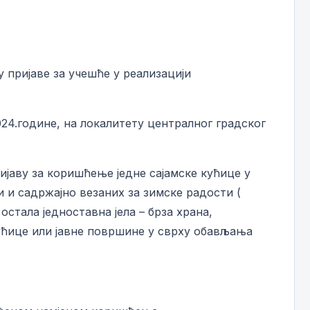
 пријаве за учешће у реализацији
024.године, на локалитету централног градског
ријаву за коришћење једне сајамске кућице у
и садржајно везаних за зимске радости (
стала једноставна јела – брза храна,
кућице или јавне површине у сврху обављања