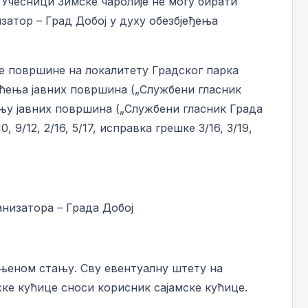
 Учесници Зимске чаролије не могу бирати
атор – Град Добој у духу обезбјеђења
не површине на локалитету Градског парка
шћења јавних површина („Службени гласник
оришћењу јавних површина („Службени гласник Града
 9/12, 2/16, 5/17, исправка грешке 3/16, 3/19,
анизатора – Града Добој
њеном стању. Сву евентуалну штету на
ке кућице сноси корисник сајамске кућице.