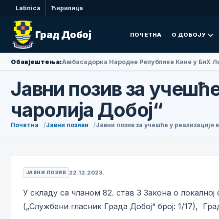
Latinica
Ћирилица
Град Добој
ПОЧЕТНА
О ДОБОЈУ
Обавјештења:
Амбасадорка Народне Републике Кине у БиХ Ли
Јавни позив за учешћ
чаролија Добој“
Почетна
Јавни позиви
Јавни позив за учешће у реализацији
22.12.2023.
ЈАВНИ ПОЗИВ
У складу са чланом 82. став 3 Закона о локалној
(„Службени гласник Града Добој“ број: 1/17), Гр