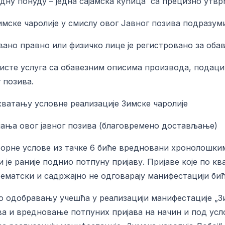
едну понуду – једна сајамска кућица са прецизно ут
имске чаролије у смислу овог Јавног позива подразуми
правно или физичко лице је регистровано за обав
слуга са обавезним описима производа, подацима о
 позива.
ању условне реализације Зимске чаролије
 овог јавног позива (благовремено достављање)
торне услове из тачке 6 биће вредновани хронолошки
 је раније поднио потпуну пријаву. Пријаве које по к
 тематски и садржајно не одговарају манифестацији б
 о одобравању учешћа у реализацији манифестације „З
јава и вредновање потпуних пријава на начин и под у