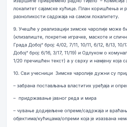
извршиће привремено радно тијело – Комисија за
локалитет сајамске кућице. План коришћења и р
разноликости садржаја на самом локалитету.
9. Учешће у реализацији зимске чаролије може 
(клизалиште, покретне играчке, маскоте и сли
Града Добој“ број: 4/02, 7/11, 10/11, 6/12, 8/13, 
Добој“ број: 6/16, 3/17, 11/19) и Одлуком о комуна
1/20 пречишћен текст) а у сврху и намјену која
10. Сви учесници Зимске чаролије дужни су при
– забрана постављања властитих уређаја и опре
– придржавање јавног реда и мира
– чување додијељене опреме/садржаја и враћањ
објектима/кућицама/опреми која је изазвана не