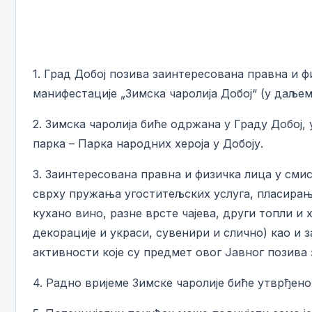
1. Град Добој позива заинтересована правна и 
манифестације „Зимска чаролија Добој“ (у даљем
2. Зимска чаролија биће одржана у Граду Добој,
парка – Парка народних хероја у Добоју.
3. Заинтересована правна и физичка лица у смис
сврху пружања угоститељских услуга, пласирањ
кухано вино, разне врсте чајева, други топли и
декорације и украси, сувенири и слично) као и
активности које су предмет овог Јавног позива з
4. Радно вријеме Зимске чаролије биће утврђен