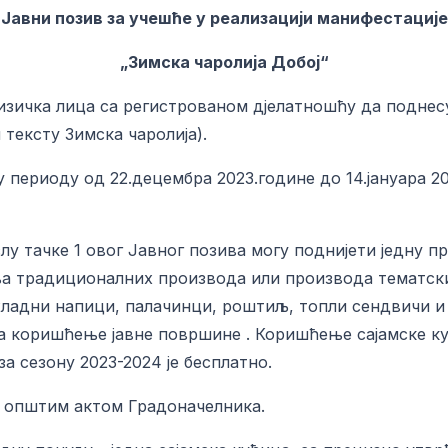
Јавни позив за учешће у реализацији манифестације
„Зимска чаролија Добој“
физичка лица са регистрованом дјелатношћу да поднесу
 тексту Зимска чаролија).
 у периоду од 22.децембра 2023.године до 14.јануара 2
лу тачке 1 овог Јавног позива могу поднијети једну п
а традиционалних производа или производа тематски 
 хладни напици, палачинци, роштиљ, топли сендвичи и о
 за коришћење јавне површине . Коришћење сајамске 
а сезону 2023-2024 је бесплатно.
о општим актом Градоначелника.