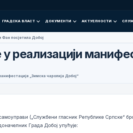
ГРАДСКА ВЛАСТ
ДОКУМЕНТИ
АКТУЕЛНОСТИ
СЛУЖ
 Фан посјетила Добој
е у реализацији манифе
 манифестације „Зимска чаролија Добој“
 самоуправи („Службени гласник Републике Српске“ број
адоначелник Града Добој упућује: