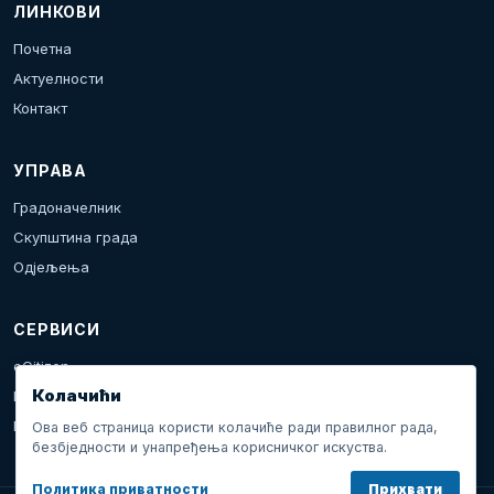
ЛИНКОВИ
Почетна
Актуелности
Контакт
УПРАВА
Градоначелник
Скупштина града
Одјељења
СЕРВИСИ
eCitizen
Колачићи
Пријава проблема
Календар дешавања
Ова веб страница користи колачиће ради правилног рада,
безбједности и унапређења корисничког искуства.
Политика приватности
Прихвати