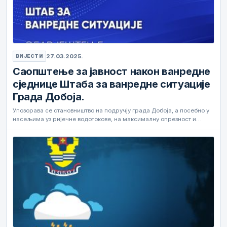
27.03.2025.
ВИЈЕСТИ
Саопштење за јавност након ванредне
сједнице Штаба за ванредне ситуације
Града Добоја.
Упозорава се становништво на подручју града Добоја, а посебно у
насељима уз ријечне водотокове, на максималну опрезност и…