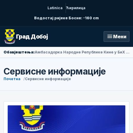
Latinica
Ћирилица
Водостај ријеке Босне: -160 cm
menu
Град Добој
Мени
Обавјештења:
Амбасадорка Народне Републике Кине у БиХ Ли Фан посјетила Добој
Сервисне информације
Почетна
Сервисне информације