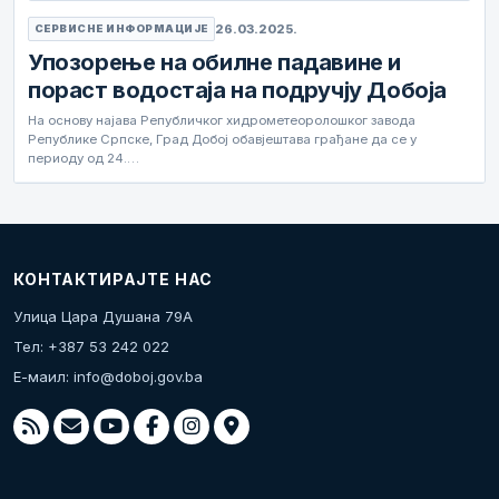
26.03.2025.
СЕРВИСНЕ ИНФОРМАЦИЈЕ
Упозорење на обилне падавине и
пораст водостаја на подручју Добоја
На основу најава Републичког хидрометеоролошког завода
Републике Српске, Град Добој обавјештава грађане да се у
периоду од 24.…
КОНТАКТИРАЈТЕ НАС
Улица Цара Душана 79А
Тел: +387 53 242 022
Е-маил:
info@doboj.gov.ba