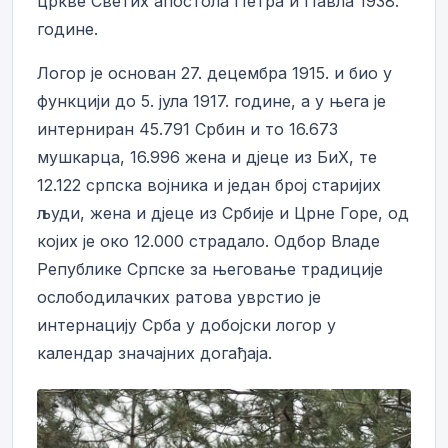
цркве Светих апостола Петра и Павла 1938.
године.
Логор је основан 27. децембра 1915. и био у
функцији до 5. јула 1917. године, а у њега је
интерниран 45.791 Србин и то 16.673
мушкарца, 16.996 жена и дјеце из БиХ, те
12.122 српска војника и један број старијих
људи, жена и дјеце из Србије и Црне Горе, од
којих је око 12.000 страдало. Одбор Владе
Републике Српске за његовање традиције
ослободилачких ратова уврстио је
интернацију Срба у добојски логор у
календар значајних догађаја.