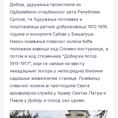
Добоја, удружења проистекла из
Одбрамбено-отаџбинског рата Републике
Српске, те Удружења потомака и
поштовалаца ратних добровољаца 1912-1918.
године и конзулата Србије у Бањалуци.
Након ломљења славског колача биће
положени вијенци код Спомен-костурнице, а
потом и код споменика “Добојски логор
1915-1917”, који се налази на мјесту
некадашњег логора у непосредној близини
садашње жељезничке станице. Ломљењу
славског колача је претходила Света
архијерејска служба у Храму Светих Петра и
Павла у Добоју и опход око цркве.