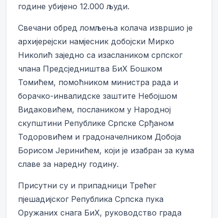
године убијено 12.000 људи.
Свечани обред ломљења колача извршио је
архијерејски намјесник добојски Мирко
Николић заједно са изаслаником српског
члана Предсједништва БиХ Бошком
Томићем, помоћником министра рада и
борачко-инвалидске заштите Небојшом
Видаковићем, послаником у Народној
скупштини Републике Српске Срђаном
Тодоровићем и градоначелником Добоја
Борисом Јеринићем, који је изабран за кума
славе за наредну годину.
Присутни су и припадници Трећег
пјешадијског Република Српска пука
Оружаних снага БиХ, руководство града