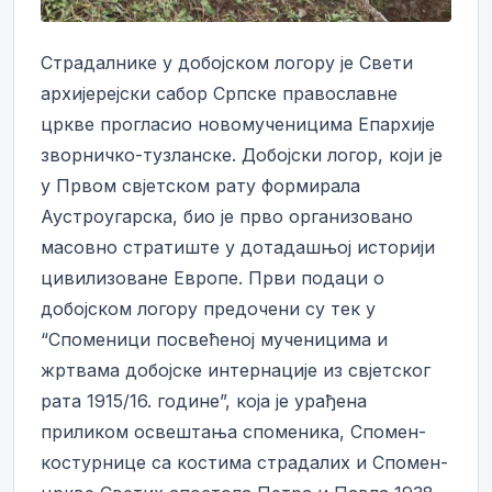
Страдалнике у добојском логору је Свети
архијерејски сабор Српске православне
цркве прогласио новомученицима Епархије
зворничко-тузланске. Добојски логор, који је
у Првом свјетском рату формирала
Аустроугарска, био је прво организовано
масовно стратиште у дотадашњој историји
цивилизоване Европе. Први подаци о
добојском логору предочени су тек у
“Споменици посвећеној мученицима и
жртвама добојске интернације из свјетског
рата 1915/16. године”, која је урађена
приликом освештања споменика, Спомен-
костурнице са костима страдалих и Спомен-