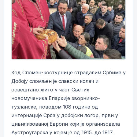
Код Спомен-костурнице страдалим Србима у
Добоју сломљен је славски колач и
освештано жито у част Светих
новомученика Епархије зворничко-
тузланске, поводом 108 година од
интернације Срба у добојски логор, први у
цивилизованој Европи који је организовала
Аустроугарска у којем је од 1915. до 1917.