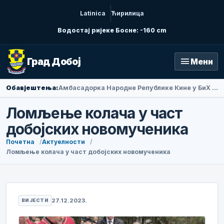
Latinica
Ћирилица
Водостај ријеке Босне: -160 cm
menu
Град Добој
Мени
Обавјештења:
Амбасадорка Народне Републике Кине у БиХ Ли Фан посјетила Добој
Ломљење колача у част
добојских новомученика
Почетна
Актуелности
Ломљење колача у част добојских новомученика
27.12.2023.
ВИЈЕСТИ