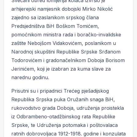
Svečani obred lomljenja kolača izvršio je
arhijerejski namjesnik dobojski Mirko Nikolić
zajedno sa izaslanikom srpskog člana
Predsjedništva BiH Boškom Tomićem,
pomoćnikom ministra rada i boračko-invalidske
zaštite Nebojšom Vidakovićem, poslanikom u
Narodnoj skupštini Republike Srpske Srđanom
Todorovićem i gradonačelnikom Doboja Borisom
Jerinićem, koji je izabran za kuma slave za
narednu godinu.
Prisutni su i pripadnici Trećeg pješadijskog
Republika Srpska puka Oružanih snaga BiH,
rukovodstvo grada Doboja, udruženja proistekla
iz Odbrambeno-otadžbinskog rata Republike
Srpske, te Udruženja potomaka i poštovalaca
ratnih dobrovoljaca 1912-1918. godine i konzulata