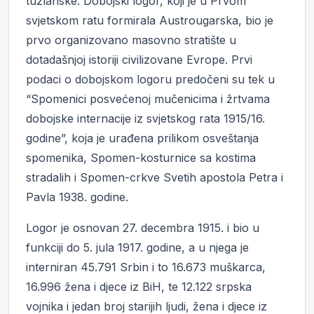
tuzlanske. Dobojski logor, koji je u Prvom
svjetskom ratu formirala Austrougarska, bio je
prvo organizovano masovno stratište u
dotadašnjoj istoriji civilizovane Evrope. Prvi
podaci o dobojskom logoru predočeni su tek u
“Spomenici posvećenoj mučenicima i žrtvama
dobojske internacije iz svjetskog rata 1915/16.
godine”, koja je urađena prilikom osveštanja
spomenika, Spomen-kosturnice sa kostima
stradalih i Spomen-crkve Svetih apostola Petra i
Pavla 1938. godine.
Logor je osnovan 27. decembra 1915. i bio u
funkciji do 5. jula 1917. godine, a u njega je
interniran 45.791 Srbin i to 16.673 muškarca,
16.996 žena i djece iz BiH, te 12.122 srpska
vojnika i jedan broj starijih ljudi, žena i djece iz