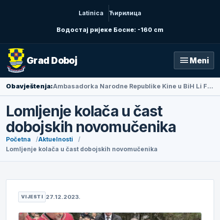
Latinica
Ћирилица
Водостај ријеке Босне: -160 cm
menu
Grad Doboj
Meni
Obavještenja:
Ambasadorka Narodne Republike Kine u BiH Li Fan posjetila Doboj
Lomljenje kolača u čast
dobojskih novomučenika
Početna
Aktuelnosti
Lomljenje kolača u čast dobojskih novomučenika
27.12.2023.
VIJESTI