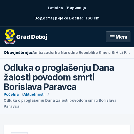
Latinica
Ћирилица
Водостај ријеке Босне: -160 cm
menu
Grad Doboj
Meni
Obavještenja:
Ambasadorka Narodne Republike Kine u BiH Li Fan posjetila Doboj
Odluka o proglašenju Dana
žalosti povodom smrti
Borislava Paravca
Početna
Aktuelnosti
Odluka o proglašenju Dana žalosti povodom smrti Borislava
Paravca