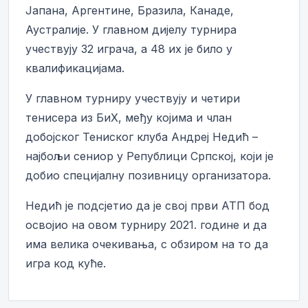
Јапана, Аргентине, Бразила, Канаде,
Аустралије. У главном дијелу турнира
учествују 32 играча, а 48 их је било у
квалификацијама.
У главном турниру учествују и четири
тенисера из БиХ, међу којима и члан
добојског Тениског клуба Андреј Недић –
најбољи сениор у Републици Српској, који је
добио специјалну позивницу организатора.
Недић је подсјетио да је свој први АТП бод
освојио на овом турниру 2021. године и да
има велика очекивања, с обзиром на то да
игра код куће.