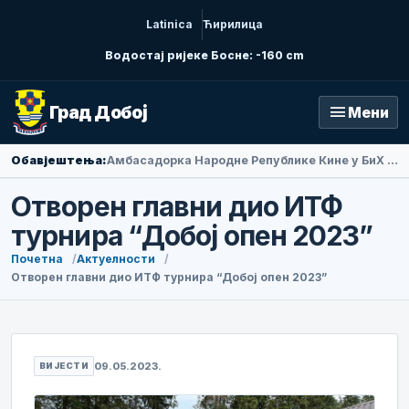
Latinica
Ћирилица
Водостај ријеке Босне: -160 cm
menu
Град Добој
Мени
Обавјештења:
Амбасадорка Народне Републике Кине у БиХ Ли Фан посјетила Добој
Отворен главни дио ИТФ
турнира “Добој опен 2023”
Почетна
Актуелности
Отворен главни дио ИТФ турнира “Добој опен 2023”
09.05.2023.
ВИЈЕСТИ