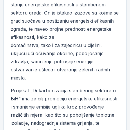
stanje energetske efikasnosti u stambenom
sektoru grada. On je istakao izazove sa kojima se
grad suočava u postizanju energetski efikasnih
zgrada, te naveo brojne prednosti energetske
efikasnosti, kako za
domaćinstva, tako i za zajednicu u cijelini,
uključujući očuvanje okoline, poboljošanje
zdravlja, samnjenje potrošnje energije,
ostvarivanje ušteda i otvaranje zelenih radnih
mjesta.
Projekat „Dekarbonizacija stambenog sektora u
BiH“ ima za cilj promociju energetske efikasnosti
i smanjenje emisije ugljika kroz provođenje
različitih mjera, kao što su poboljšanje toplotne
izolacije, nadogradnja sistema grijanja, te