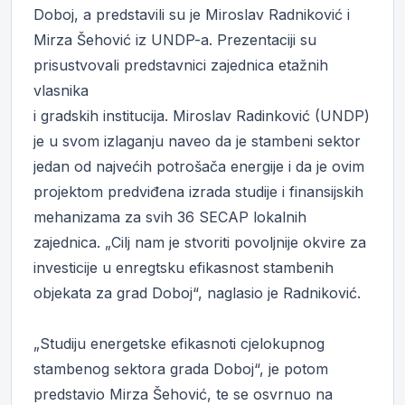
Doboj, a predstavili su je Miroslav Radniković i
Mirza Šehović iz UNDP-a. Prezentaciji su
prisustvovali predstavnici zajednica etažnih
vlasnika
i gradskih institucija. Miroslav Radinković (UNDP)
je u svom izlaganju naveo da je stambeni sektor
jedan od najvećih potrošača energije i da je ovim
projektom predviđena izrada studije i finansijskih
mehanizama za svih 36 SECAP lokalnih
zajednica. „Cilj nam je stvoriti povoljnije okvire za
investicije u enregtsku efikasnost stambenih
objekata za grad Doboj“, naglasio je Radniković.
„Studiju energetske efikasnoti cjelokupnog
stambenog sektora grada Doboj“, je potom
predstavio Mirza Šehović, te se osvrnuo na