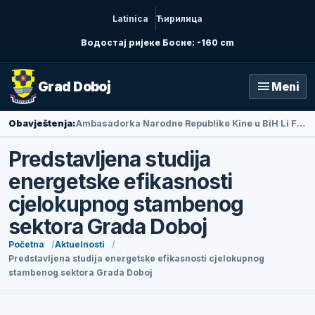
Latinica
Ћирилица
Водостај ријеке Босне: -160 cm
menu
Grad Doboj
Meni
Obavještenja:
Ambasadorka Narodne Republike Kine u BiH Li Fan posjetila Doboj
Predstavljena studija
energetske efikasnosti
cjelokupnog stambenog
sektora Grada Doboj
Početna
Aktuelnosti
Predstavljena studija energetske efikasnosti cjelokupnog
stambenog sektora Grada Doboj