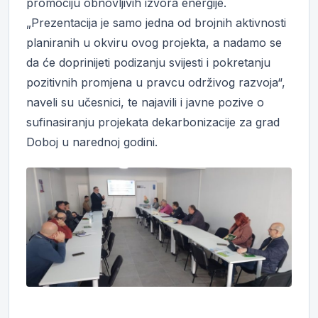
promociju obnovljivih izvora energije.
„Prezentacija je samo jedna od brojnih aktivnosti
planiranih u okviru ovog projekta, a nadamo se
da će doprinijeti podizanju svijesti i pokretanju
pozitivnih promjena u pravcu održivog razvoja“,
naveli su učesnici, te najavili i javne pozive o
sufinasiranju projekata dekarbonizacije za grad
Doboj u narednoj godini.