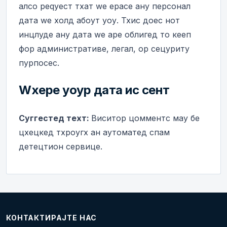
алсо реqуест тхат wе ерасе анy персонал
дата wе холд абоут yоу. Тхис доес нот
инцлуде анy дата wе аре облигед то кееп
фор административе, легал, ор сецуритy
пурпосес.
Wхере yоур дата ис сент
Суггестед теxт:
Виситор цомментс маy бе
цхецкед тхроугх ан аутоматед спам
детецтион сервице.
КОНТАКТИРАЈТЕ НАС