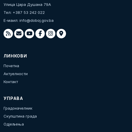
Улица Цара Душана 79А
Тел: +387 53 242 022
Е-маил:
info@doboj.gov.ba
ЛИНКОВИ
Почетна
Актуелности
Контакт
УПРАВА
Градоначелник
Скупштина града
Одјељења