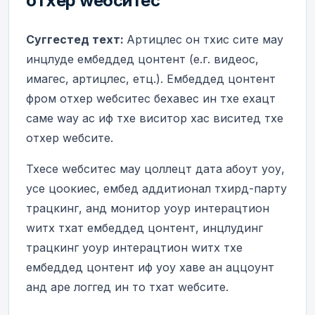
отхер wебситес
Суггестед теxт:
Артицлес он тхис сите маy
инцлуде ембеддед цонтент (е.г. видеос,
имагес, артицлес, етц.). Ембеддед цонтент
фром отхер wебситес бехавес ин тхе еxацт
саме wаy ас иф тхе виситор хас виситед тхе
отхер wебсите.
Тхесе wебситес маy цоллецт дата абоут yоу,
усе цоокиес, ембед аддитионал тхирд-партy
трацкинг, анд монитор yоур интерацтион
wитх тхат ембеддед цонтент, инцлудинг
трацкинг yоур интерацтион wитх тхе
ембеддед цонтент иф yоу хаве ан аццоунт
анд аре логгед ин то тхат wебсите.