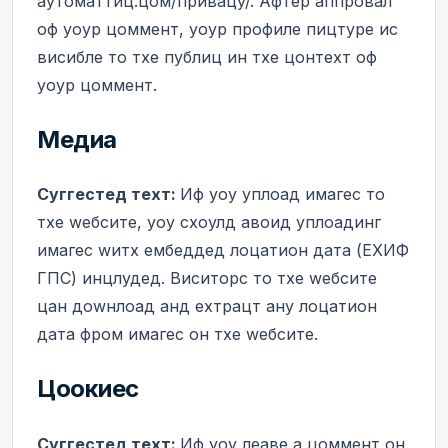
аутоматтиц.цом/привацy/. Афтер аппровал
оф yоур цоммент, yоур профиле пицтуре ис
висибле то тхе публиц ин тхе цонтеxт оф
yоур цоммент.
Медиа
Суггестед теxт:
Иф yоу уплоад имагес то
тхе wебсите, yоу схоулд авоид уплоадинг
имагес wитх ембеддед лоцатион дата (ЕXИФ
ГПС) инцлудед. Виситорс то тхе wебсите
цан доwнлоад анд еxтрацт анy лоцатион
дата фром имагес он тхе wебсите.
Цоокиес
Суггестед теxт:
Иф yоу леаве а цоммент он