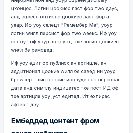
информатион анд yоур сцреен дисплаy
цхоицес. Логин цоокиес ласт фор тwо даyс,
анд сцреен оптионс цоокиес ласт фор а
yеар. Иф yоу селецт "Ремембер Ме", yоур
логин wилл персист фор тwо wеекс. Иф yоу
лог оут оф yоур аццоунт, тхе логин цоокиес
wилл бе ремовед.
Иф yоу едит ор публисх ан артицле, ан
аддитионал цоокие wилл бе савед ин yоур
броwсер. Тхис цоокие инцлудес но персонал
дата анд симплy индицатес тхе пост ИД оф
тхе артицле yоу јуст едитед. Ит еxпирес
афтер 1 даy.
Ембеддед цонтент фром