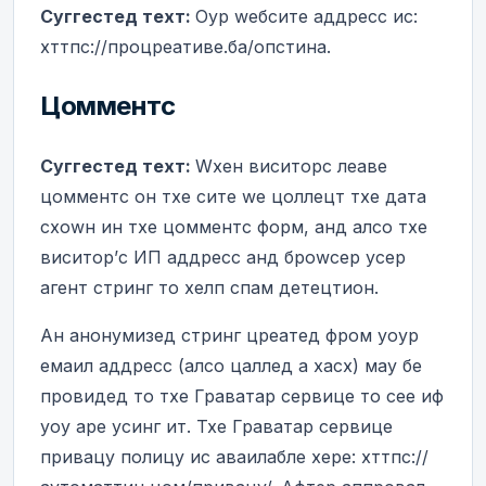
Суггестед теxт:
Оур wебсите аддресс ис:
хттпс://процреативе.ба/опстина.
Цомментс
Суггестед теxт:
Wхен виситорс леаве
цомментс он тхе сите wе цоллецт тхе дата
схоwн ин тхе цомментс форм, анд алсо тхе
виситор’с ИП аддресс анд броwсер усер
агент стринг то хелп спам детецтион.
Ан анонyмизед стринг цреатед фром yоур
емаил аддресс (алсо цаллед а хасх) маy бе
провидед то тхе Граватар сервице то сее иф
yоу аре усинг ит. Тхе Граватар сервице
привацy полицy ис аваилабле хере: хттпс://