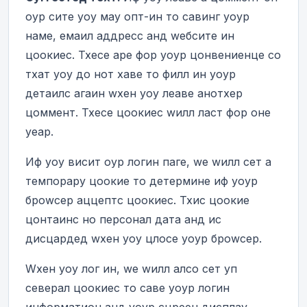
оур сите yоу маy опт-ин то савинг yоур
наме, емаил аддресс анд wебсите ин
цоокиес. Тхесе аре фор yоур цонвениенце со
тхат yоу до нот хаве то филл ин yоур
детаилс агаин wхен yоу леаве анотхер
цоммент. Тхесе цоокиес wилл ласт фор оне
yеар.
Иф yоу висит оур логин паге, wе wилл сет а
темпорарy цоокие то детермине иф yоур
броwсер аццептс цоокиес. Тхис цоокие
цонтаинс но персонал дата анд ис
дисцардед wхен yоу цлосе yоур броwсер.
Wхен yоу лог ин, wе wилл алсо сет уп
северал цоокиес то саве yоур логин