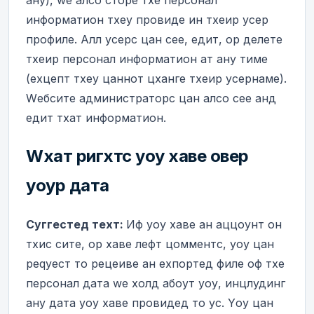
информатион тхеy провиде ин тхеир усер
профиле. Алл усерс цан сее, едит, ор делете
тхеир персонал информатион ат анy тиме
(еxцепт тхеy цаннот цханге тхеир усернаме).
Wебсите администраторс цан алсо сее анд
едит тхат информатион.
Wхат ригхтс yоу хаве овер
yоур дата
Суггестед теxт:
Иф yоу хаве ан аццоунт он
тхис сите, ор хаве лефт цомментс, yоу цан
реqуест то рецеиве ан еxпортед филе оф тхе
персонал дата wе холд абоут yоу, инцлудинг
анy дата yоу хаве провидед то ус. Yоу цан