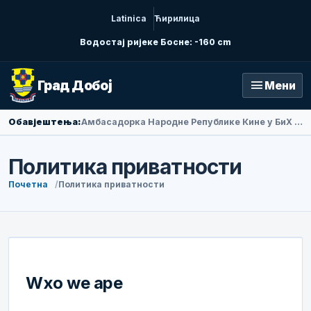
Latinica
Ћирилица
Водостај ријеке Босне: -160 cm
menu
Град Добој
Мени
Обавјештења:
Амбасадорка Народне Републике Кине у БиХ Ли Фан посјетила Добој
Политика приватности
Почетна
Политика приватности
Wхо wе аре