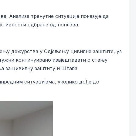
а. Анализа тренутне ситуације показује да
 активности одбране од поплава.
ђењу дежурства у Одјељењу цивилне заштите, уз
 дужни континуирано извјештавати о стању
а за цивилну заштиту и Штаба.
анредним ситуацијама, уколико дође до