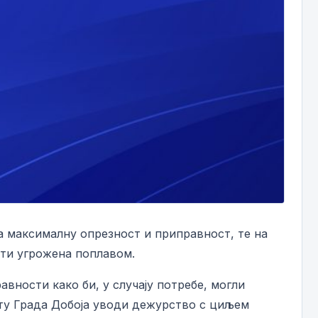
на максималну опрезност и приправност, те на
ити угрожена поплавом.
вности како би, у случају потребе, могли
иту Града Добоја уводи дежурство с циљем