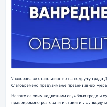
Упозорава се становништво на подручју града Д
благовремено предузимање превентивних мјера 
Налаже се свим надлежним службама града и суб
правовремено реаговати и ставити у функцију 