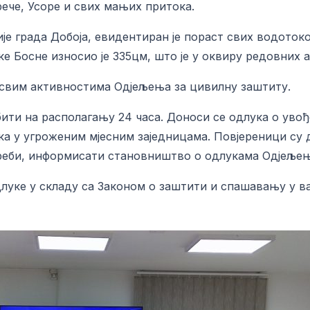
ече, Усоре и свих мањих притока.
е града Добоја, евидентиран је пораст свих водотоков
јеке Босне износио је 335цм, што је у оквиру редовних
 свим активностима Одјељења за цивилну заштиту.
ити на располагању 24 часа. Доноси се одлука о уво
ка у угроженим мјесним заједницама. Повјереници су
отреби, информисати становништво о одлукама Одјељењ
луке у складу са Законом о заштити и спашавању у в