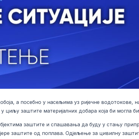
обоја, а посебно у насељима уз ријечне водотокове, 
у циљу заштите материјалних добара која би могла б
јектима заштите и спашавања да буду у стању припра
мјере заштите од поплава. Одјељење за цивилну зашт