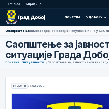
Latinica
Ћирилица
Град Добој
ПОЧЕТНА
О ДОБОЈУ
Обавјештења:
Амбасадорка Народне Републике Кине у БиХ Ли
Саопштење за јавност
ситуације Града Добој
Почетна
Актуелности
Саопштење за јавност након ванредне
27.03.2025.
ВИЈЕСТИ