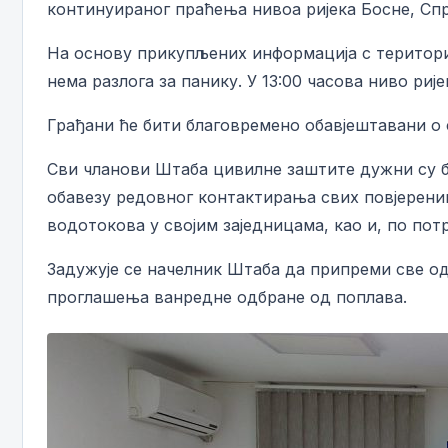
континуираног праћења нивоа ријека Босне, Спр
На основу прикупљених информација с териториј
нема разлога за панику. У 13:00 часова ниво ри
Грађани ће бити благовремено обавјештавани о
Сви чланови Штаба цивилне заштите дужни су б
обавезу редовног контактирања свих повјерени
водотокова у својим заједницама, као и, по п
Задужује се начелник Штаба да припреми све од
проглашења ванредне одбране од поплава.