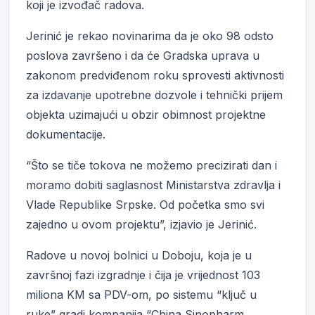
koji je izvođač radova.
Jerinić je rekao novinarima da je oko 98 odsto
poslova završeno i da će Gradska uprava u
zakonom predviđenom roku sprovesti aktivnosti
za izdavanje upotrebne dozvole i tehnički prijem
objekta uzimajući u obzir obimnost projektne
dokumentacije.
“Što se tiče tokova ne možemo precizirati dan i
moramo dobiti saglasnost Ministarstva zdravlja i
Vlade Republike Srpske. Od početka smo svi
zajedno u ovom projektu”, izjavio je Jerinić.
Radove u novoj bolnici u Doboju, koja je u
završnoj fazi izgradnje i čija je vrijednost 103
miliona KM sa PDV-om, po sistemu “ključ u
ruke” gradi kompanija “China Sinopharm