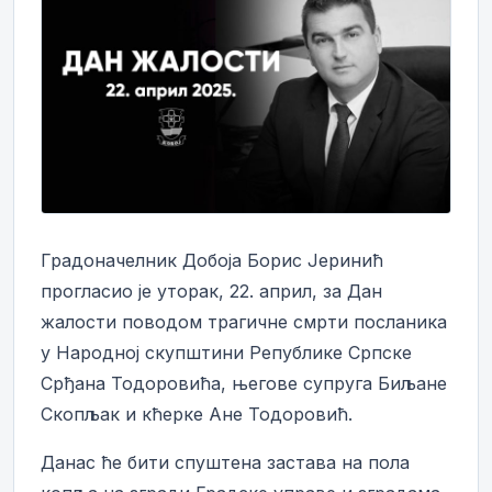
Градоначелник Добоја Борис Јеринић
прогласио је уторак, 22. април, за Дан
жалости поводом трагичне смрти посланика
у Народној скупштини Републике Српске
Срђана Тодоровића, његове супруга Биљане
Скопљак и кћерке Ане Тодоровић.
Данас ће бити спуштена застава на пола