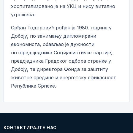
хоспитализовано је на УКЦ и нису витално
угрожена.
Срђан Тодоровић рођен је 1980. године у
Добоју, по занимању дипломирани
економиста, обављао је дужности
потпредсједника Социјалистичке партије,
предсједника Градског одбора странке у
Добоју, те директора Фонда за заштиту
животне средине и енергетску ефикасност
Републике Српске.
КОНТАКТИРАЈТЕ НАС