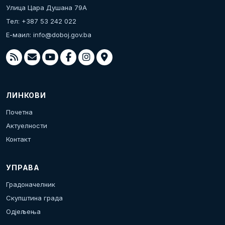
Улица Цара Душана 79А
Тел: +387 53 242 022
Е-маил:
info@doboj.gov.ba
ЛИНКОВИ
Почетна
Актуелности
Контакт
УПРАВА
Градоначелник
Скупштина града
Одјељења