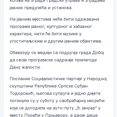
копља на згради Градске управе и зградама
јавних предузећа и установа.
На јавним мјестима неће бити одржавани
програми јавног, културног и забавног
карактера, нити ће бити музике у
угоститељским и другим јавним објектима.
Обавезују се медији са подручја града Добој
да своје програмске садржаје прилагоде
Дану жалости.
Посланик Социјалистичке партије у Народној
скупштини Републике Српске Срђан
Тодоровић, његова супруга и једно дијете
погинули су у суботу у саобраћајној несрећи
која се догодила на ауто-путу „9. јануар” у
мјесту Пураћи у Прњавору, а двоје дјеце