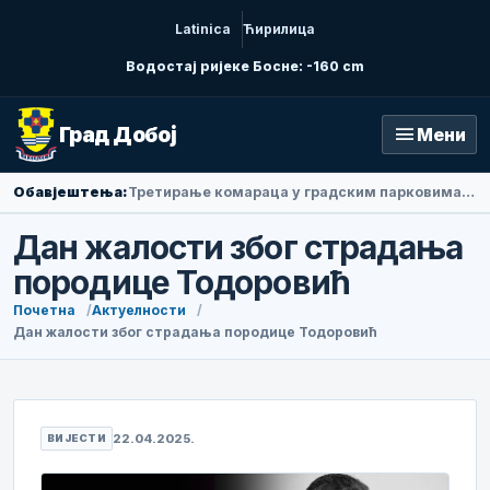
Latinica
Ћирилица
Водостај ријеке Босне: -160 cm
menu
Град Добој
Мени
Обавјештења:
Амбасадорка Народне Републике Кине у БиХ Ли Фан посјетила Добој
Дан жалости због страдања
породице Тодоровић
Почетна
Актуелности
Дан жалости због страдања породице Тодоровић
22.04.2025.
ВИЈЕСТИ