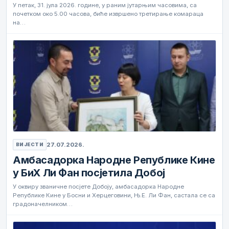
У петак, 31. јула 2026. године, у раним јутарњим часовима, са
почетком око 5.00 часова, биће извршено третирање комараца
на…
27.07.2026.
ВИЈЕСТИ
Амбасадорка Народне Републике Кине
у БиХ Ли Фан посјетила Добој
У оквиру званичне посјете Добоју, амбасадорка Народне
Републике Кине у Босни и Херцеговини, Њ.Е. Ли Фан, састала се са
градоначелником…