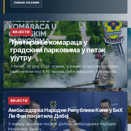
Јавни позиви
ВИЈЕСТИ
Третирање комараца у
градским парковима у петак
ујутру
У петак, 31. јула 2026. године, у раним јутарњим часовима,
са почетком око 5.00 часова, биће извршено третирање…
ВИЈЕСТИ
Амбасадорка Народне Републике Кине у БиХ
Ли Фан посјетила Добој
У оквиру званичне посјете Добоју, амбасадорка Народне
Републике Кине у…