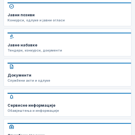
check_circle
Јавни позиви
Конкурси, одлуке и јавни огласи
gavel
Јавне набавке
Тендери, конкурси, документи
description
Документи
Службени акти и одлуке
notifications
Сервисне информације
Обавјештења и информације
business_center