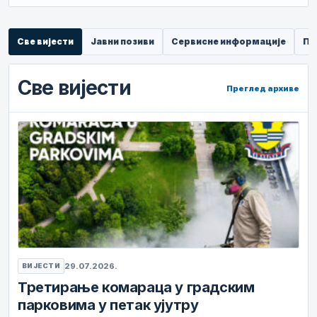
Све вијести
Јавни позиви
Сервисне информације
Пр
Све вијести
Преглед архиве
29.07.2026.
ВИЈЕСТИ
Третирање комараца у градским
парковима у петак ујутру