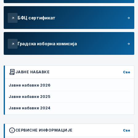
БФЦ сертификат
arrow_forward
arrow_outward
Градска изборна комисија
arrow_forward
arrow_outward
contract
ЈАВНЕ НАБАВКЕ
Све
Јавне набавке 2026
Јавне набавке 2025
Јавне набавке 2024
info
СЕРВИСНЕ ИНФОРМАЦИЈЕ
Све