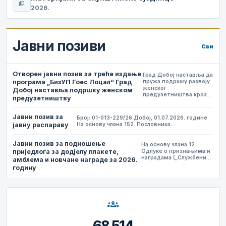
picture_as_pdf
2026.
Јавни позиви
Сви
Отворен јавни позив за треће издање
Град Добој наставља да
програма „БизУП Гоес Лоцал“ Град
пружа подршку развоју
женског
Добој наставља подршку женском
предузетништва кроз…
предузетништву
Јавни позив за
Број: 01-013-229/26 Добој, 01.07.2026. године
јавну распараву
На основу члана 152. Пословника…
Јавни позив за подношење
На основу члана 12.
приједлога за додјелу плакете,
Одлуке о признањима и
наградама („Службени…
амблема и новчане награде за 2026.
годину
groups