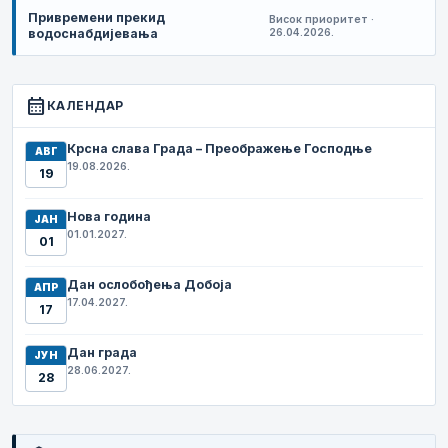
Привремени прекид
Висок приоритет ·
водоснабдијевања
26.04.2026.
calendar_month
КАЛЕНДАР
Крсна слава Града – Преображење Господње
АВГ
19.08.2026.
19
Нова година
ЈАН
01.01.2027.
01
Дан ослобођења Добоја
АПР
17.04.2027.
17
Дан града
ЈУН
28.06.2027.
28