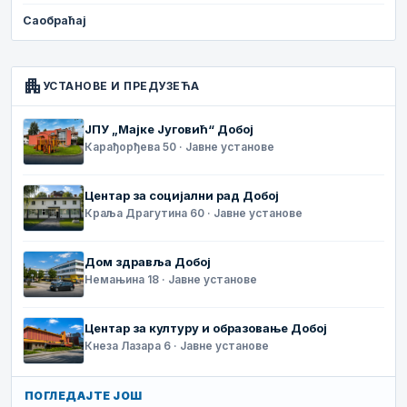
Саобраћај
apartment
УСТАНОВЕ И ПРЕДУЗЕЋА
ЈПУ „Мајке Југовић“ Добој
Карађорђева 50 · Јавне установе
Центар за социјални рад Добој
Краља Драгутина 60 · Јавне установе
Дом здравља Добој
Немањина 18 · Јавне установе
Центар за културу и образовање Добој
Кнеза Лазара 6 · Јавне установе
ПОГЛЕДАЈТЕ ЈОШ