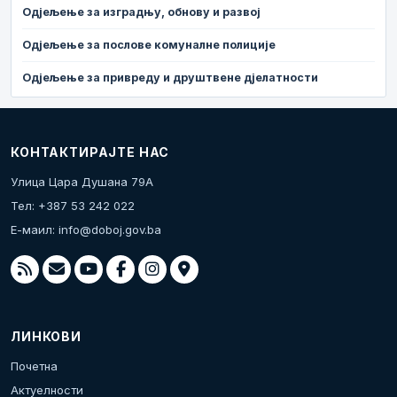
Одјељење за изградњу, обнову и развој
Одјељење за послове комуналне полиције
Одјељење за привреду и друштвене дјелатности
КОНТАКТИРАЈТЕ НАС
Улица Цара Душана 79А
Тел: +387 53 242 022
Е-маил:
info@doboj.gov.ba
ЛИНКОВИ
Почетна
Актуелности