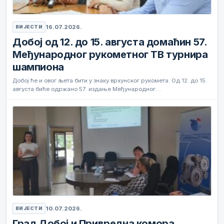
16.07.2026.
ВИЈЕСТИ
Добој од 12. до 15. августа домаћин 57.
Међународног рукометног ТВ турнира
шампиона
Добој ће и овог љета бити у знаку врхунског рукомета. Од 12. до 15.
августа биће одржано 57. издање Међународног…
10.07.2026.
ВИЈЕСТИ
Град Добој и Привредна комора