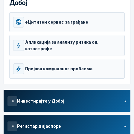
Добој
public
еЦитизен сервис за грађане
Апликација за анализу ризика од
bolt
катастрофе
bolt
Пријава комуналног проблема
Инвестирајте у Добој
arrow_forward
arrow_outward
Регистар дијаспоре
arrow_forward
arrow_outward