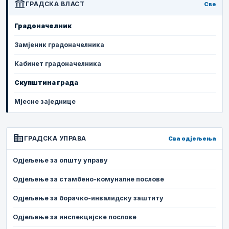
account_balance
ГРАДСКА ВЛАСТ
Све
Градоначелник
Замјеник градоначелника
Кабинет градоначелника
Скупштина града
Мјесне заједнице
corporate_fare
ГРАДСКА УПРАВА
Сва одјељења
Одјељење за општу управу
Одјељење за стамбено-комуналне послове
Одјељење за борачко-инвалидску заштиту
Одјељење за инспекцијске послове