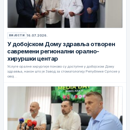
16.07.2026.
ВИЈЕСТИ
У добојском Дому здравља отворен
савремени регионални орално-
хируршки центар
Услуге оралне хирургије поново су доступне у добојском Дому
здравља, након што је Завод за стоматологију Републике Српске у
овој…