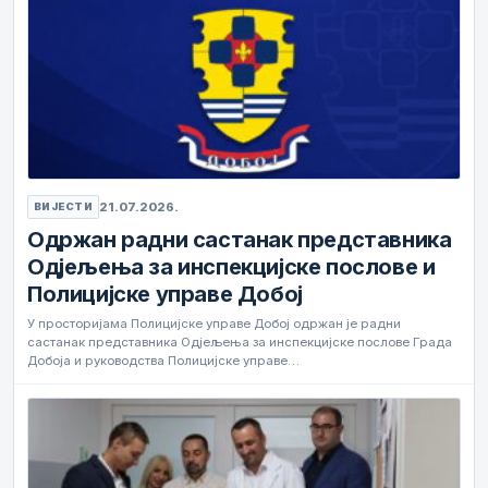
21.07.2026.
ВИЈЕСТИ
Одржан радни састанак представника
Одјељења за инспекцијске послове и
Полицијске управе Добој
У просторијама Полицијске управе Добој одржан је радни
састанак представника Одјељења за инспекцијске послове Града
Добоја и руководства Полицијске управе…