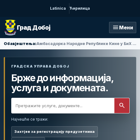
Latinica
Ћирилица
menu
Град Добој
Мени
Обавјештења:
Амбасадорка Народне Републике Кине у БиХ Ли Фан посјетила Добој
ГРАДСКА УПРАВА ДОБОЈ
Брже до информација,
услуга и докумената.
search
Најчешће се тражи:
Захтјев за регистрацију предузетника