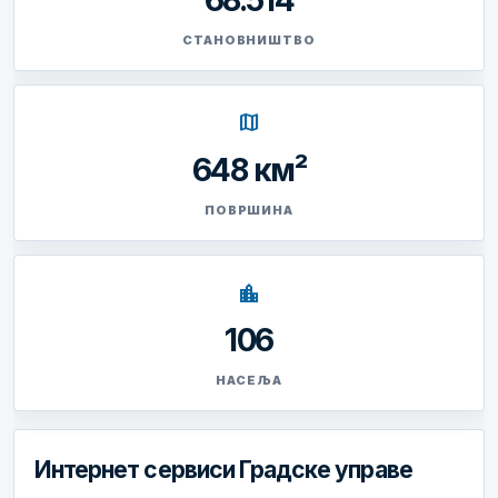
68.514
СТАНОВНИШТВО
map
648 км²
ПОВРШИНА
location_city
106
НАСЕЉА
Интернет сервиси Градске управе