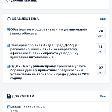
Службени гласник
notifications
ОБАВЈЕШТЕЊА
Сва
article
Обавјештење о дератизацији и дезинсекцији
24
јавних објеката
ЈУЛ
article
Лансиран пројекат АидЕЕ: Град Добој у
13
регионалној иницијативи за енергетску
ЈУЛ
ефикасност јавних објеката уз подршку
вјештачке интелигенције
article
ОДЛУКА о суфинансирању трошкова услуге
07
боравка дјеце у приватним предшколским
ЈУЛ
установама на територији града Добој за 2026.
годину
description
ДОКУМЕНТИ
Сви
picture_as_pdf
Јавне набавке 2026
2026.