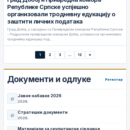
Републике Српске успјешно
организовали тродневну едукацију о
заштити личних података
Град Добој, у сарадњи са Привредном комором Републике Српске
– Подручном привредном комором Добој, успјешно је организовао
тродневну едукацију под…
1
2
3
…
12
»
Документи и одлуке
Регистар
Јавне набавке 2026
picture_as_pdf
2026.
Стратешки документи
picture_as_pdf
2026.
Материјали за скупштинске сједнице