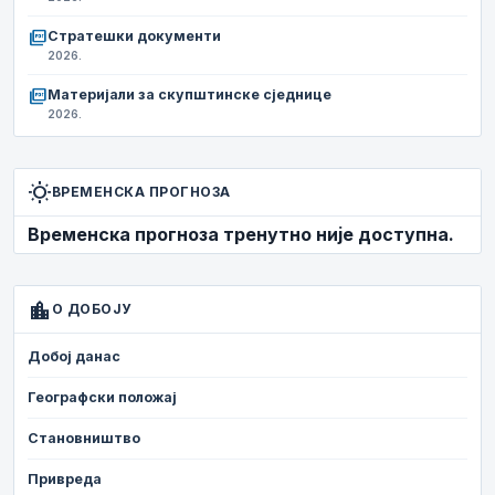
picture_as_pdf
Стратешки документи
2026.
picture_as_pdf
Материјали за скупштинске сједнице
2026.
wb_sunny
ВРЕМЕНСКА ПРОГНОЗА
Временска прогноза тренутно није доступна.
location_city
О ДОБОЈУ
Добој данас
Географски положај
Становништво
Привреда