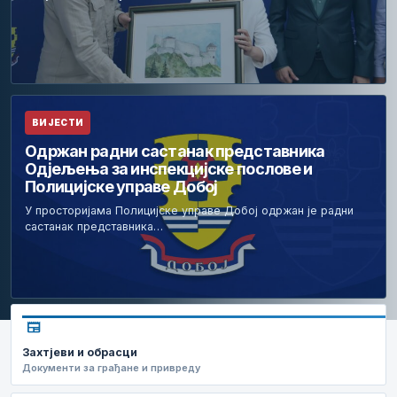
ВИЈЕСТИ
Одржан радни састанак представника
Одјељења за инспекцијске послове и
Полицијске управе Добој
У просторијама Полицијске управе Добој одржан је радни
састанак представника…
newspaper
Захтјеви и обрасци
Документи за грађане и привреду