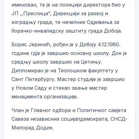
именован, те је на позицији директора био у
ЈП ,,Преслица“, Дирекцији за развој и
изградњу града, те начелник Одјељења за
борачко-инвалидску заштиту града Добоја.
Борис Јеринић, рођен је у Добоју 4.12.1980.
године гдје је завршио основну школу. Док је
средњу школу завршио на Цетињу.
Дипломирао је на Теолошком факултету у
Сант Петербургу. Мастер студије је завршио
у Новом Саду и стекао звање мастер
менаџмента организације.
Члан је Главног одбора и Политичког савјета
Савеза независних социјалдемократа, СНСД-
Милорад Додик.