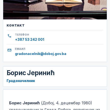
КОНТАКТ
call
ТЕЛЕФОН
+387 53 242 001
mail
ЕМАИЛ
gradonacelnik@doboj.gov.ba
Борис Јеринић
Градоначелник
Борис Јеринић
(Добој, 4. децембар 1980)
градоначелник је Града Добоја, политичар из