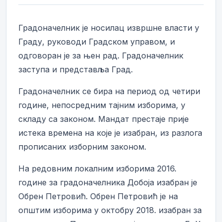
Градоначелник је носилац извршне власти у
Граду, руководи Градском управом, и
одговоран је за њен рад. Градоначелник
заступа и представља Град.
Градоначелник се бира на период од четири
године, непосредним тајним изборима, у
складу са законом. Мандат престаје прије
истека времена на које је изабран, из разлога
прописаних изборним законом.
На редовним локалним изборима 2016.
године за градоначелника Добоја изабран је
Обрен Петровић. Обрен Петровић је на
општим изборима у октобру 2018. изабран за