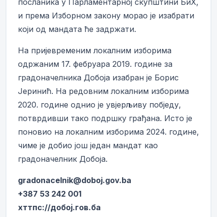
посланика у Парламентарној скупштини БиХ,
и према Изборном закону морао је изабрати
који од мандата ће задржати.
На пријевременим локалним изборима
одржаним 17. фебруара 2019. године за
градоначелника Добоја изабран је Борис
Јеринић. На редовним локалним изборима
2020. године однио је увјерљиву побједу,
потврдивши тако подршку грађана. Исто је
поновио на локалним изборима 2024. године,
чиме је добио још један мандат као
градоначелник Добоја.
gradonacelnik@doboj.gov.ba
+387 53 242 001
хттпс://добој.гов.ба