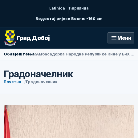
Latinica
Ћирилица
Водостај ријеке Босне: -160 cm
menu
Град Добој
Мени
Обавјештења:
Амбасадорка Народне Републике Кине у БиХ Ли Фан посјетила Добој
Градоначелник
Почетна
Градоначелник