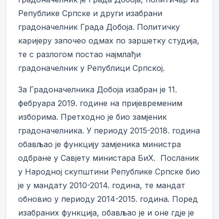
Републике Српске и други изабрани
градоначелник Града Добоја. Политичку
каријеру започео одмах по заршетку студија,
те с разлогом постао најмлађи
градоначелник у Републици Српској.
За Градоначелника Добоја изабран је 11.
фебруара 2019. године на пријевременим
изборима. Претходно је био замјеник
градоначелника. У периоду 2015-2018. година
обављао је функцију замјеника министра
одбране у Савјету министара БиХ. Посланик
у Народној скупштини Републике Српске био
је у мандату 2010-2014. година, те мандат
обновио у периоду 2014-2015. година. Поред
изабраних функција, обављао је и оне гдје је