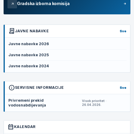
Gradska izborna komisija
arrow_forward
arrow_outward
contract
JAVNE NABAVKE
Sve
Javne nabavke 2026
Javne nabavke 2025
Javne nabavke 2024
info
SERVISNE INFORMACIJE
Sve
Privremeni prekid
Visok prioritet ·
vodosnabdijevanja
26.04.2026.
calendar_month
KALENDAR