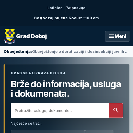
Latinica
Ћирилица
Водостај ријеке Босне: -160 cm
menu
Grad Doboj
Meni
Obavještenja:
Obavještenje o deratizaciji i dezinsekciji javnih objekata
GRADSKA UPRAVA DOBOJ
Brže do informacija, usluga
i dokumenata.
search
Najčešće se traži: