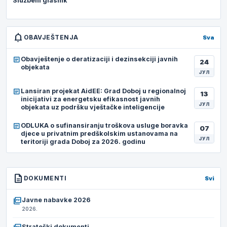
Službeni glasnik
notifications
OBAVJEŠTENJA
Sva
article
Obavještenje o deratizaciji i dezinsekciji javnih
24
objekata
ЈУЛ
article
Lansiran projekat AidEE: Grad Doboj u regionalnoj
13
inicijativi za energetsku efikasnost javnih
ЈУЛ
objekata uz podršku vještačke inteligencije
article
ODLUKA o sufinansiranju troškova usluge boravka
07
djece u privatnim predškolskim ustanovama na
ЈУЛ
teritoriji grada Doboj za 2026. godinu
description
DOKUMENTI
Svi
picture_as_pdf
Javne nabavke 2026
2026.
Strateški dokumenti