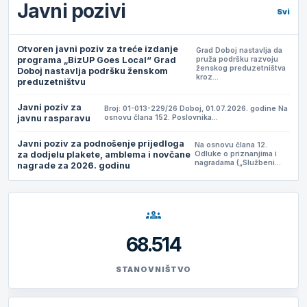
Javni pozivi
Svi
Otvoren javni poziv za treće izdanje
Grad Doboj nastavlja da
programa „BizUP Goes Local“ Grad
pruža podršku razvoju
ženskog preduzetništva
Doboj nastavlja podršku ženskom
kroz…
preduzetništvu
Javni poziv za
Broj: 01-013-229/26 Doboj, 01.07.2026. godine Na
javnu rasparavu
osnovu člana 152. Poslovnika…
Javni poziv za podnošenje prijedloga
Na osnovu člana 12.
za dodjelu plakete, amblema i novčane
Odluke o priznanjima i
nagradama („Službeni…
nagrade za 2026. godinu
groups
68.514
STANOVNIŠTVO