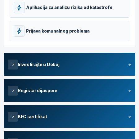
bolt
Aplikacija za analizu rizika od katastrofe
bolt
Prijava komunalnog problema
Investirajte u Doboj
arrow_forward
arrow_outward
Registar dijaspore
arrow_forward
arrow_outward
BFC sertifikat
arrow_forward
arrow_outward