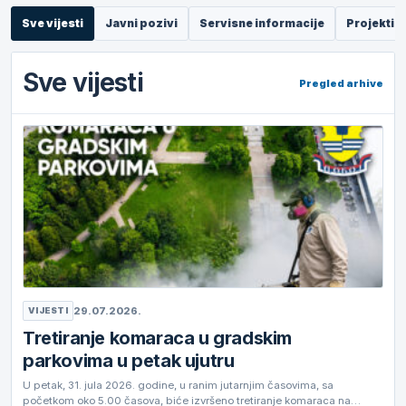
Sve vijesti
Javni pozivi
Servisne informacije
Projekti
Sve vijesti
Pregled arhive
29.07.2026.
VIJESTI
Tretiranje komaraca u gradskim
parkovima u petak ujutru
U petak, 31. jula 2026. godine, u ranim jutarnjim časovima, sa
početkom oko 5.00 časova, biće izvršeno tretiranje komaraca na…