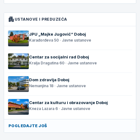
apartment
USTANOVE I PREDUZEĆA
JPU „Majke Jugović“ Doboj
Karađorđeva 50 · Javne ustanove
Centar za socijalni rad Doboj
Kralja Dragutina 60 · Javne ustanove
Dom zdravlja Doboj
Nemanjina 18 · Javne ustanove
Centar za kulturu i obrazovanje Doboj
Kneza Lazara 6 · Javne ustanove
POGLEDAJTE JOŠ