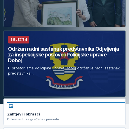
ВИЈЕСТИ
Održan radni sastanak predstavnika Odjeljenja
za inspekcijske poslove i Policijske uprave
Doboj
U prostorijama Policijske uprave Doboj održan je radni sastanak
predstavnika…
newspaper
Zahtjevi i obrasci
Dokumenti za građane i privredu