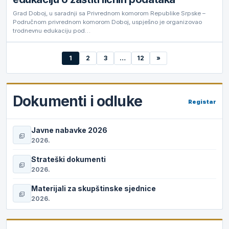
Grad Doboj, u saradnji sa Privrednom komorom Republike Srpske –
Područnom privrednom komorom Doboj, uspješno je organizovao
trodnevnu edukaciju pod…
1
2
3
…
12
»
Dokumenti i odluke
Registar
Javne nabavke 2026
picture_as_pdf
2026.
Strateški dokumenti
picture_as_pdf
2026.
Materijali za skupštinske sjednice
picture_as_pdf
2026.