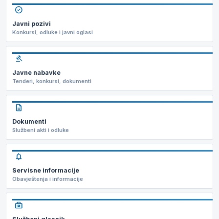
check_circle
Javni pozivi
Konkursi, odluke i javni oglasi
gavel
Javne nabavke
Tenderi, konkursi, dokumenti
description
Dokumenti
Službeni akti i odluke
notifications
Servisne informacije
Obavještenja i informacije
business_center