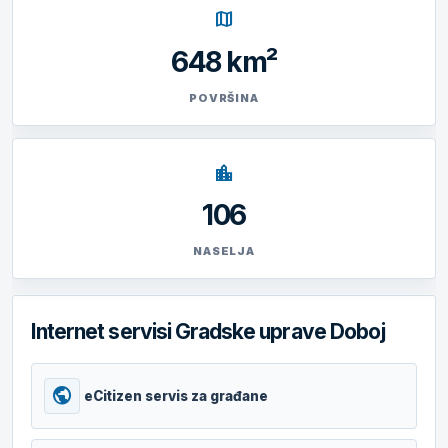
map
648 km²
POVRŠINA
location_city
106
NASELJA
Internet servisi Gradske uprave Doboj
public
eCitizen servis za građane