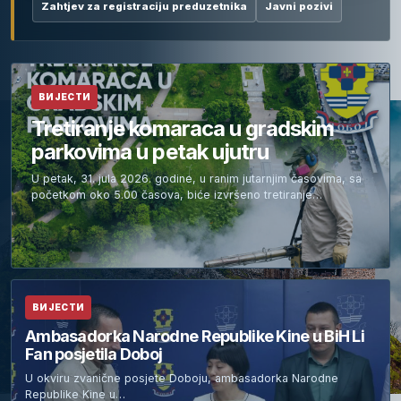
Zahtjev za registraciju preduzetnika
Javni pozivi
ВИЈЕСТИ
Tretiranje komaraca u gradskim
parkovima u petak ujutru
U petak, 31. jula 2026. godine, u ranim jutarnjim časovima, sa
početkom oko 5.00 časova, biće izvršeno tretiranje…
ВИЈЕСТИ
Ambasadorka Narodne Republike Kine u BiH Li
Fan posjetila Doboj
U okviru zvanične posjete Doboju, ambasadorka Narodne
Republike Kine u…