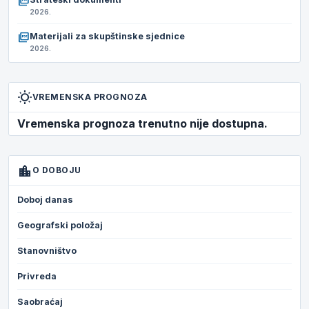
picture_as_pdf
2026.
picture_as_pdf
Materijali za skupštinske sjednice
2026.
wb_sunny
VREMENSKA PROGNOZA
Vremenska prognoza trenutno nije dostupna.
location_city
O DOBOJU
Doboj danas
Geografski položaj
Stanovništvo
Privreda
Saobraćaj