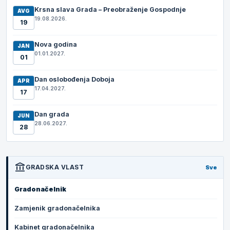
Krsna slava Grada – Preobraženje Gospodnje
AVG
19.08.2026.
19
Nova godina
JAN
01.01.2027.
01
Dan oslobođenja Doboja
APR
17.04.2027.
17
Dan grada
JUN
28.06.2027.
28
account_balance
GRADSKA VLAST
Sve
Gradonačelnik
Zamjenik gradonačelnika
Kabinet gradonačelnika