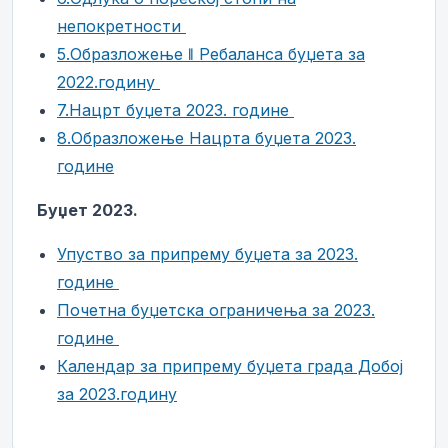
непокретности
5.Образложење ǁ Ребаланса буџета за
2022.годину
7.Нацрт буџета 2023. године
8.Образложење Нацрта буџета 2023.
године
Буџет 2023.
Упуство за припрему буџета за 2023.
године
Почетна буџетска ограничења за 2023.
године
Календар за припрему буџета града Добој
за 2023.годину