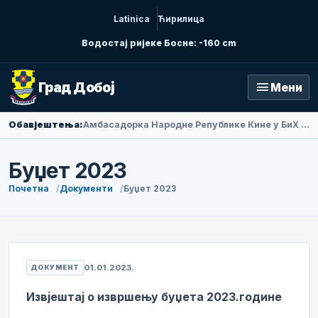
Latinica
Ћирилица
Водостај ријеке Босне: -160 cm
menu
Град Добој
Мени
Обавјештења:
Амбасадорка Народне Републике Кине у БиХ Ли Фан посјетила Добој
Буџет 2023
Почетна
Документи
Буџет 2023
01.01.2023.
ДОКУМЕНТ
Извјештај о извршењу буџета 2023.године