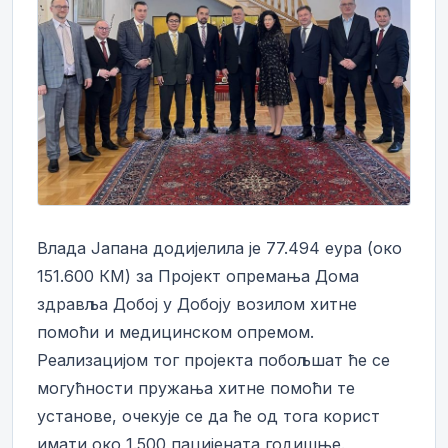
Влада Јапана додијелила је 77.494 еура (око
151.600 КМ) за Пројект опремања Дома
здравља Добој у Добоју возилом хитне
помоћи и медицинском опремом.
Реализацијом тог пројекта побољшат ће се
могућности пружања хитне помоћи те
установе, очекује се да ће од тога корист
имати око 1.500 пацијената годишње.