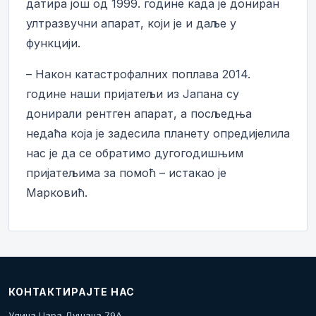
датира још од 1999. године када је дониран
ултразвучни апарат, који је и даље у
функцији.
– Након катастрофалних поплава 2014.
године наши пријатељи из Јапана су
донирали рентген апарат, а посљедња
недаћа која је задесила планету опредијелила
нас је да се обратимо дугогодишњим
пријатељима за помоћ – истакао је
Марковић.
КОНТАКТИРАЈТЕ НАС
Улица Цара Душана 79А