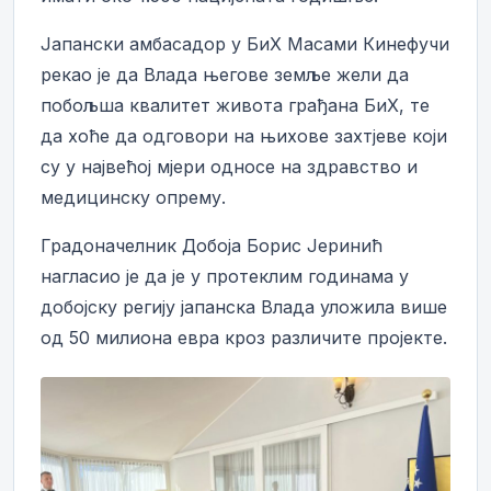
Јапански амбасадор у БиХ Масами Кинефучи
рекао је да Влада његове земље жели да
побољша квалитет живота грађана БиХ, те
да хоће да одговори на њихове захтјеве који
су у највећој мјери односе на здравство и
медицинску опрему.
Градоначелник Добоја Борис Јеринић
нагласио је да је у протеклим годинама у
добојску регију јапанска Влада уложила више
од 50 милиона евра кроз различите пројекте.