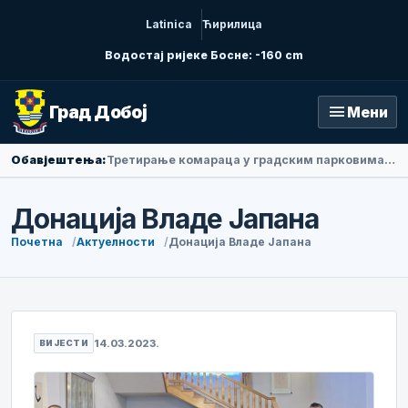
Latinica
Ћирилица
Водостај ријеке Босне: -160 cm
menu
Град Добој
Мени
Обавјештења:
Амбасадорка Народне Републике Кине у БиХ Ли Фан посјетила Добој
Донација Владе Јапана
Почетна
Актуелности
Донација Владе Јапана
14.03.2023.
ВИЈЕСТИ