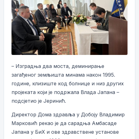
– Изградња два моста, деминирање
загађеног земљишта минама након 1995.
године, клизиште код болнице и низ других
пројеката који је подржала Влада Јапана –
подсјетио је Јеринић.
Директор Дома здравља у Добоју Владимир
Марковић рекао је да сарадња Амбасаде
Јапана у БиХ и ове здравствене установе