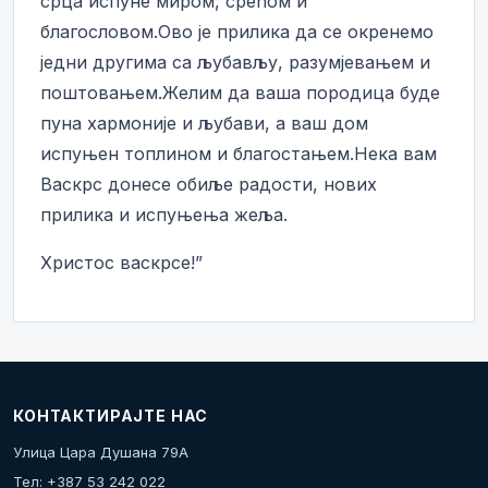
срца испуне миром, срећом и
благословом.Ово је прилика да се окренемо
једни другима са љубављу, разумјевањем и
поштовањем.Желим да ваша породица буде
пуна хармоније и љубави, а ваш дом
испуњен топлином и благостањем.Нека вам
Васкрс донесе обиље радости, нових
прилика и испуњења жеља.
Христос васкрсе!”
КОНТАКТИРАЈТЕ НАС
Улица Цара Душана 79А
Тел: +387 53 242 022