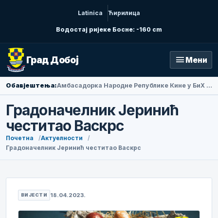
Latinica
Ћирилица
Водостај ријеке Босне: -160 cm
menu
Град Добој
Мени
Обавјештења:
Амбасадорка Народне Републике Кине у БиХ Ли Фан посјетила Добој
Градоначелник Јеринић
честитао Васкрс
Почетна
Актуелности
Градоначелник Јеринић честитао Васкрс
18.04.2023.
ВИЈЕСТИ