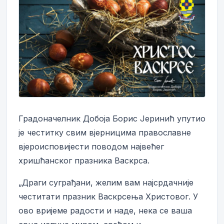
Градоначелник Добоја Борис Јеринић упутио
је честитку свим вјерницима православне
вјероисповијести поводом највећег
хришћанског празника Васкрса.
„Драги суграђани, желим вам најсрдачније
честитати празник Васкрсења Христовог. У
ово вријеме радости и наде, нека се ваша