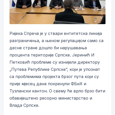
Ријека Спреча је у ствари ентитетска линија
разграничења, а њеном регулацијом само са
десне стране дошло би нарушавања
процента територије Српске. Јеринић И
Петковић проблеме су изнијели директору
„Путева Републике Српске”, који је упознат
са проблемима пројекта брзог пута који су
прије мјесец дана покренули ФБиХ и
Тузлански кантон. О свему ће врло брзо бити
обавијештено ресорно министарство и
Влада Српске.