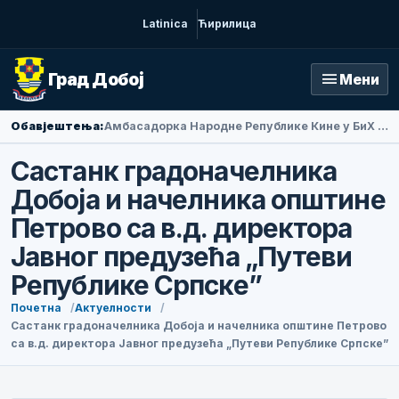
Latinica
Ћирилица
menu
Град Добој
Мени
Обавјештења:
Амбасадорка Народне Републике Кине у БиХ Ли Фан посјетила Добој
Састанк градоначелника
Добоја и начелника општине
Петрово са в.д. директора
Јавног предузећа „Путеви
Републике Српске”
Почетна
Актуелности
Састанк градоначелника Добоја и начелника општине Петрово
са в.д. директора Јавног предузећа „Путеви Републике Српске”