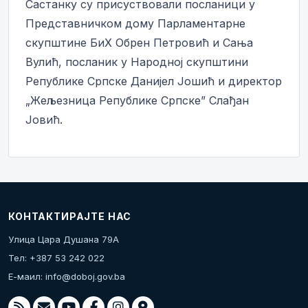
Састанку су присуствовали посланици у
Представничком дому Парламентарне
скупштине БиХ Обрен Петровић и Сања
Вулић, посланик у Народној скупштини
Републике Српске Данијел Јошић и директор
„Жељезница Републике Српске” Слађан
Јовић.
КОНТАКТИРАЈТЕ НАС
Улица Цара Душана 79А
Тел: +387 53 242 022
Е-маил:
info@doboj.gov.ba