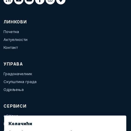
ЛИНКОВИ
Почетна
Актуелности
Контакт
УПРАВА
Градоначелник
Скупштина града
Одјељења
СЕРВИСИ
eCitizen
Колачићи
Пријава проблема