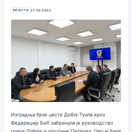
27.03.2023.
ВИЈЕСТИ
Изградња брзе цесте Добој-Тузла кроз
Федерацију БиХ забринула је руководство
града Добоја и општине Петрово. Ово је била