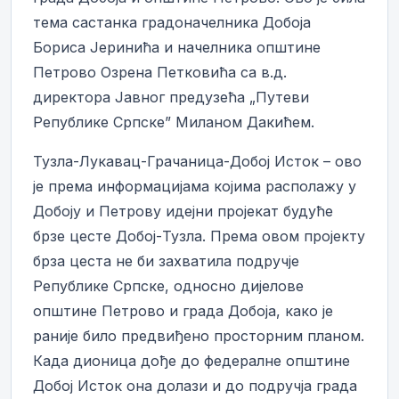
тема састанка градоначелника Добоја
Бориса Јеринића и начелника општине
Петрово Озрена Петковића са в.д.
директора Јавног предузећа „Путеви
Републике Српске” Миланом Дакићем.
Тузла-Лукавац-Грачаница-Добој Исток – ово
је према информацијама којима располажу у
Добоју и Петрову идејни пројекат будуће
брзе цесте Добој-Тузла. Према овом пројекту
брза цеста не би захватила подручје
Републике Српске, односно дијелове
општине Петрово и града Добоја, како је
раније било предвиђено просторним планом.
Када дионица дође до федералне општине
Добој Исток она долази и до подручја града