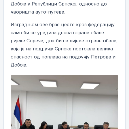
Добоја у Републици Српској, односно до
чворишта ауто-путева.
Изградњом ове брзе цесте кроз федерацију
само би се уредила десна стране обале
ријеке Спрече, док би са лијеве стране обале,
која је на подручју Српске постојала велика
опасност од поплава на подручју Петрова и
Добоја.