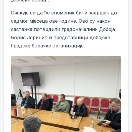
Очекује се да ће споменик бити завршен до
седмог мјесеца ове године. Ово су након
састанка потврдили градоначелник Добоја
Борис Јеринић и представници добојске
Градске борачке организације.