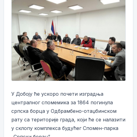
У Добоју ће ускоро почети изградња
централног спомемика за 1864 погинула
српска борца у Одбрамбено-отаџбинском
рату са територије града, који ће се налазити
у склопу комплекса будућег Спомен-парка
„Српски борац”.