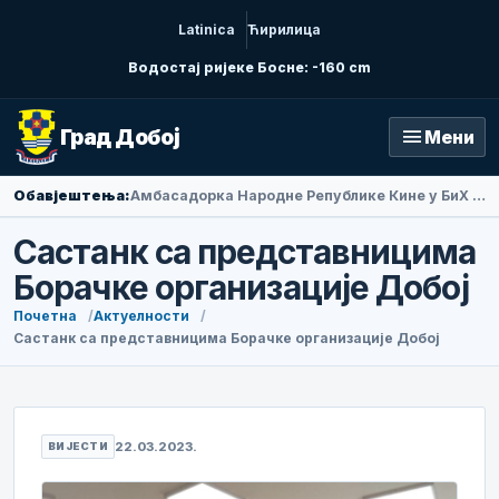
Latinica
Ћирилица
Водостај ријеке Босне: -160 cm
menu
Град Добој
Мени
Обавјештења:
Амбасадорка Народне Републике Кине у БиХ Ли Фан посјетила Добој
Састанк са представницима
Борачке организације Добој
Почетна
Актуелности
Састанк са представницима Борачке организације Добој
22.03.2023.
ВИЈЕСТИ