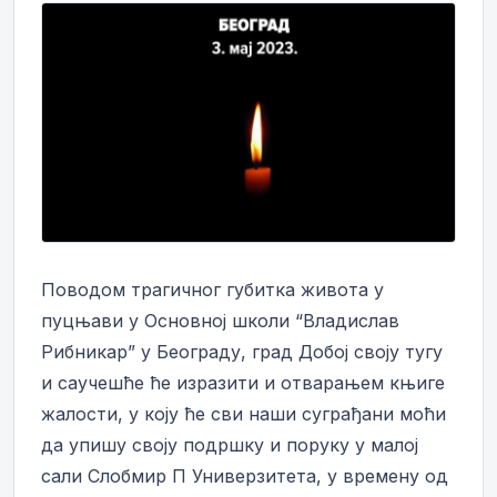
Поводом трагичног губитка живота у
пуцњави у Основној школи “Владислав
Рибникар” у Београду, град Добој своју тугу
и саучешће ће изразити и отварањем књиге
жалости, у коју ће сви наши суграђани моћи
да упишу своју подршку и поруку у малој
сали Слобмир П Универзитета, у времену од