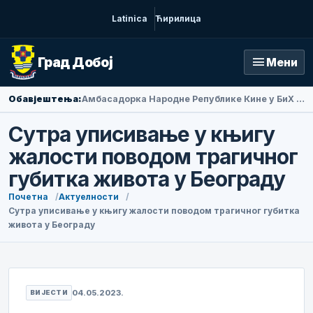
Latinica
Ћирилица
menu
Град Добој
Мени
Обавјештења:
Амбасадорка Народне Републике Кине у БиХ Ли Фан посјетила Добој
Сутра уписивање у књигу
жалости поводом трагичног
губитка живота у Београду
Почетна
Актуелности
Сутра уписивање у књигу жалости поводом трагичног губитка
живота у Београду
04.05.2023.
ВИЈЕСТИ