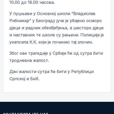
10.00 до 18.00 часова.
У пуцњави у Основној школи “Владислав
Рибникар” у Београду јуче је убијено осморо
дјеце и радник обезбјеђења, а шесторо дјеце
и наставник те школе су рањени. Полиција је
ухапсила К.К. који је починио тај злочин.
Због ове трагедије у Србији ће од сутра бити
тродневна жалост.
Дан жалости сутра ће бити у Републици
Српској и БиХ.