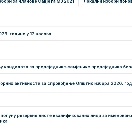
збори за чланове Савјета МЗ 2021
Локални избори поно
2026. године у 12 часова
ву кандидата за предсједнике-замјенике предсједника би
борних активности за спровођење Општих избора 2026. го
а попуну резервне листе квалификованих лица за именовањ
ника