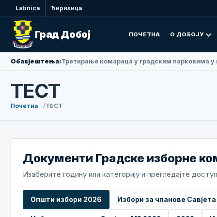
Latinica
Ћирилица
Град Добој
ПОЧЕТНА
О ДОБОЈУ
Обавјештења:
Амбасадорка Народне Републике Кине у БиХ Ли
ТЕСТ
Почетна
ТЕСТ
Документи Градске изборне ко
Изаберите годину или категорију и прегледајте досту
Општи избори 2026
Избори за чланове Савјета