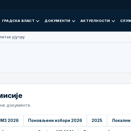
ГРАДСКА ВЛАСТ
ДОКУМЕНТИ
АКТУЕЛНОСТИ
СЛУЖ
 Фан посјетила Добој
мисије
пне документе.
 МЗ 2026
Поновљени избори 2026
2025
Локални