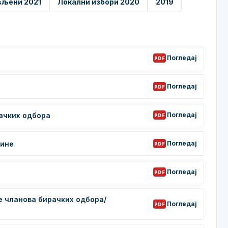
вљени 2021
Локални избори 2020
2019
рачких одбора
дине
е чланова бирачких одбора/