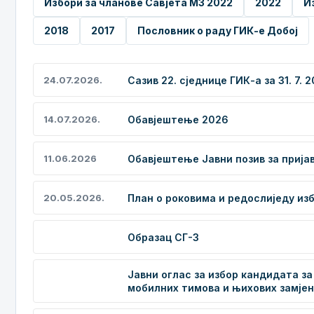
Избори за чланове Савјета МЗ 2022
2022
И
2018
2017
Пословник о раду ГИК-е Добој
Сазив 22. сједнице ГИК-а за 31. 7. 
24.07.2026.
Обавјештење 2026
14.07.2026.
Обавјештење Јавни позив за прија
11.06.2026
План о роковима и редослиједу из
20.05.2026.
Образац СГ-3
Јавни оглас за избор кандидата з
мобилних тимова и њихових замје