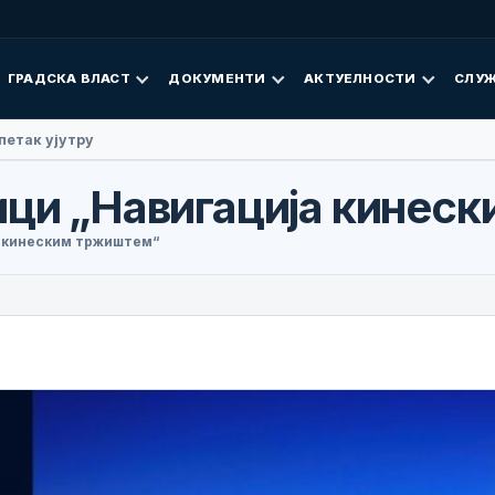
ГРАДСКА ВЛАСТ
ДОКУМЕНТИ
АКТУЕЛНОСТИ
СЛУЖ
 Фан посјетила Добој
ици „Навигација кинес
а кинеским тржиштем“