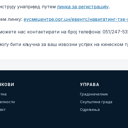
иструју унапријед путем
линка за регистрацију
.
ћем линку:
еусмецентре.орг.цн/евентс/навигатинг-тхе
ожете нас контактирати на број телефона: 051/247-53
могу бити кључна за ваш извозни успјех на кинеском 
НКОВИ
УПРАВА
тна
Градоначелник
елности
Скупштина града
акт
Одјељења