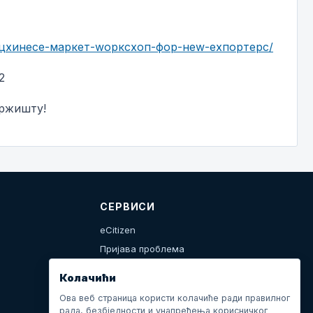
-цхинесе-маркет-wорксхоп-фор-неw-еxпортерс/
2
тржишту!
СЕРВИСИ
eCitizen
Пријава проблема
Календар дешавања
Колачићи
Ова веб страница користи колачиће ради правилног
рада, безбједности и унапређења корисничког