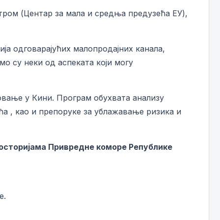
ром (Центар за мала и средња предузећа ЕУ),
ија одговарајућих малопродајних канала,
о су неки од аспеката који могу
овање у Кини. Програм обухвата анализу
ћа , као и препоруке за ублажавање ризика и
просторијама Привредне коморе Републике
е.