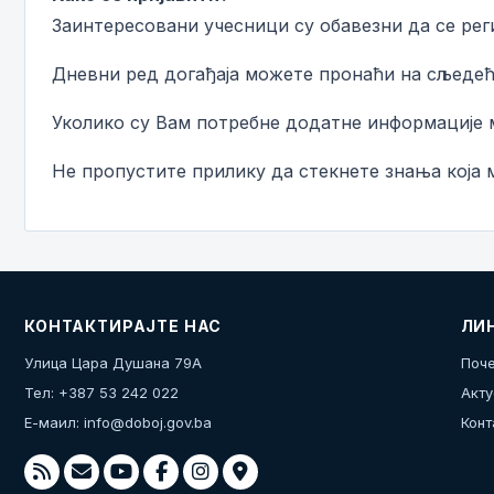
Заинтересовани учесници су обавезни да се рег
Дневни ред догађаја можете пронаћи на сљеде
Уколико су Вам потребне додатне информације м
Не пропустите прилику да стекнете знања која 
КОНТАКТИРАЈТЕ НАС
ЛИ
Улица Цара Душана 79А
Поче
Тел: +387 53 242 022
Акту
Е-маил:
info@doboj.gov.ba
Конт