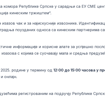
на комора Републике Српске у сарадњи са ЕУ СМЕ цент
ација кинеским тржиштем“.
изазов чак и за најискусније извознике. Идентификац
градња поузданих односа са кинеским партнерима сам
тичне информације и корисне алате за успјешно посл
изазова с којима се суочавају мала и средња предузе
а 2025. родине у термину од
12:00 до 15:00 часова у 
и онлајн.
узећима регистрованим на подручју Републике Српск