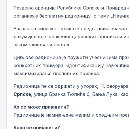
Развојна аренција Републике Српске и Привред
организује бесплатну радионицу о теми „Навиг
Улазак на кинеско тржиште представља значајан 
разумијевање сложених царинских прописа и из
закомпликовати процес.
Циљ ове радионице је пружити учесницима прак
конкретних примјера, идентификацију најчешћих 
максимизирање пословних прилика.
Радионица ће се одржати у уторак, 11. фебруар
Српске
, улица Бранка Ћопића 6, Бања Лука, као 
Ко се може пријавити?
Радионица је намијењена малим и средњим пред
Како се пријавити?