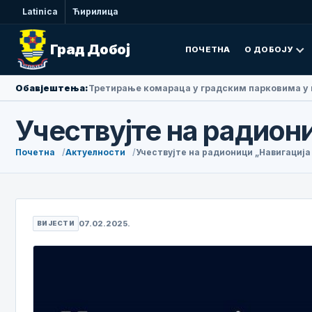
Latinica
Ћирилица
Град Добој
ПОЧЕТНА
О ДОБОЈУ
Обавјештења:
Амбасадорка Народне Републике Кине у БиХ Ли
Учествујте на радион
Почетна
Актуелности
Учествујте на радионици „Навигациј
07.02.2025.
ВИЈЕСТИ