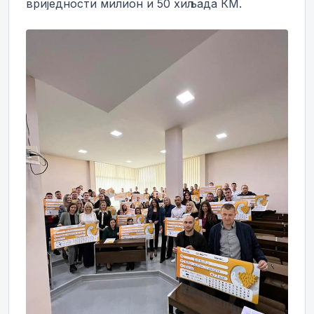
вриједности милион и 50 хиљада КМ.