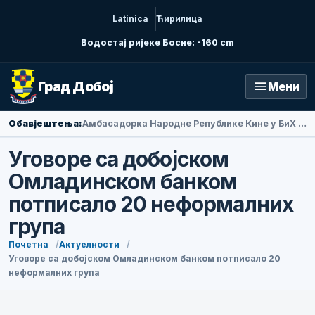
Latinica
Ћирилица
Водостај ријеке Босне: -160 cm
menu
Град Добој
Мени
Обавјештења:
Амбасадорка Народне Републике Кине у БиХ Ли Фан посјетила Добој
Уговоре са добојском
Омладинском банком
потписало 20 неформалних
група
Почетна
Актуелности
Уговоре са добојском Омладинском банком потписало 20
неформалних група