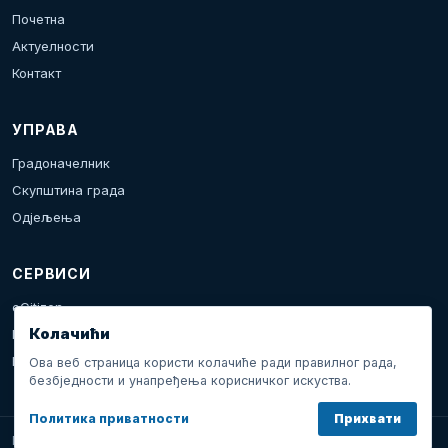
Почетна
Актуелности
Контакт
УПРАВА
Градоначелник
Скупштина града
Одјељења
СЕРВИСИ
eCitizen
Колачићи
Пријава проблема
Календар дешавања
Ова веб страница користи колачиће ради правилног рада,
безбједности и унапређења корисничког искуства.
Политика приватности
Прихвати
Град Добој © 2026. Сва права задржана.