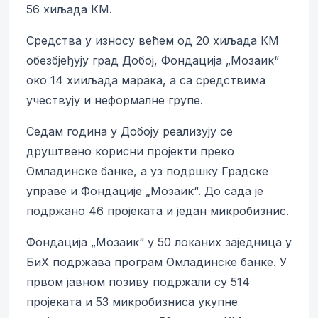
56 хиљада КМ.
Средства у износу већем од 20 хиљада КМ
обезбјеђују град Добој, Фондација „Мозаик“
око 14 хииљада марака, а са средствима
учествују и неформалне групе.
Седам година у Добоју реализују се
друштвено корисни пројекти преко
Омладинске банке, а уз подршку Градске
управе и Фондације „Мозаик“. До сада је
подржано 46 пројеката и један микробизнис.
Фондација „Мозаик“ у 50 локаних заједница у
БиХ подржава програм Омладинске банке. У
првом јавном позиву подржали су 514
пројеката и 53 микробизниса укупне