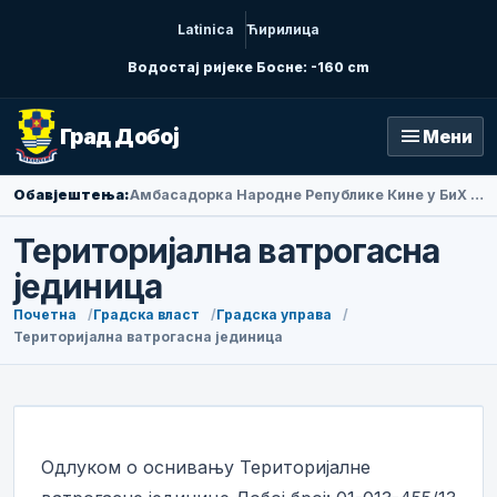
Latinica
Ћирилица
Водостај ријеке Босне: -160 cm
menu
Град Добој
Мени
Обавјештења:
Амбасадорка Народне Републике Кине у БиХ Ли Фан посјетила Добој
Територијална ватрогасна
јединица
Почетна
Градска власт
Градска управа
Територијална ватрогасна јединица
Одлуком о оснивању Територијалне