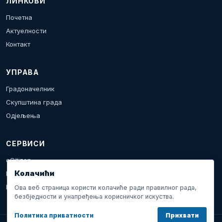
ЛИНКОВИ
Почетна
Актуелности
Контакт
УПРАВА
Градоначелник
Скупштина града
Одјељења
СЕРВИСИ
eCitizen
Колачићи
Пријава проблема
Календар дешавања
Ова веб страница користи колачиће ради правилног рада,
безбједности и унапређења корисничког искуства.
Политика приватности
Прихвати