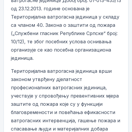
ватрогасне јединице Добој број: 01-013-455/13
од 23.12.2013. године основана је
Територијална ватрогасна јединица у складу
са чланом 40. Закона о заштити од пожара
(„Службени гласник Републике Српске“ број:
10/12), те због посебних услова оснивања
организује се као посебна организациона
јединица.
Територијална ватрогасна јединица врши
законом утврђену дјелатност
професионалних ватрогасних јединица,
учествује у спровођењу превентивних мјера
заштите од пожара које су у функцији
благовремености и повећања ефикасности
ватрогасних интервенција, гашење пожара и
спасавање људи и материјалних добара