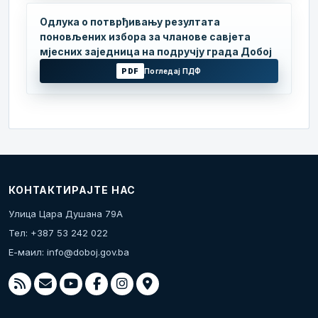
Одлука о потврђивању резултата
поновљених избора за чланове савјета
мјесних заједница на подручју града Добој
PDF
Погледај ПДФ
КОНТАКТИРАЈТЕ НАС
Улица Цара Душана 79А
Тел: +387 53 242 022
Е-маил:
info@doboj.gov.ba