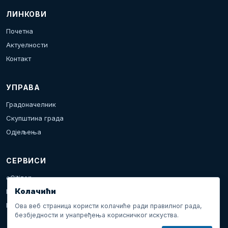
ЛИНКОВИ
Почетна
Актуелности
Контакт
УПРАВА
Градоначелник
Скупштина града
Одјељења
СЕРВИСИ
eCitizen
Колачићи
Пријава проблема
Календар дешавања
Ова веб страница користи колачиће ради правилног рада,
безбједности и унапређења корисничког искуства.