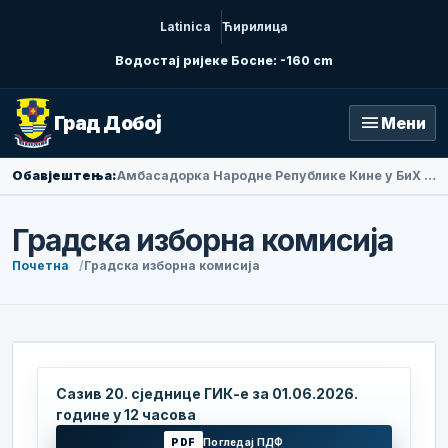
Latinica
Ћирилица
Водостај ријеке Босне: -160 cm
menu
Град Добој
Мени
Обавјештења:
Амбасадорка Народне Републике Кине у БиХ Ли Фан посјетила Добој
Градска изборна комисија
Почетна
Градска изборна комисија
Сазив 20. сједнице ГИК-е за 01.06.2026.
године у 12 часова
PDF
Погледај ПДФ