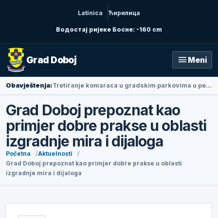
Latinica
Ћирилица
Водостај ријеке Босне: -160 cm
menu
Grad Doboj
Meni
Obavještenja:
Ambasadorka Narodne Republike Kine u BiH Li Fan posjetila Doboj
Grad Doboj prepoznat kao
primjer dobre prakse u oblasti
izgradnje mira i dijaloga
Početna
Aktuelnosti
Grad Doboj prepoznat kao primjer dobre prakse u oblasti
izgradnje mira i dijaloga