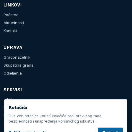
LINKOVI
Početna
Aktuelnosti
Kontakt
UPRAVA
Gradonačelnik
Skupština grada
Odjeljenja
SERVISI
eCitizen
Kolačići
Prijava problema
Kalendar dešavanja
Ova veb stranica koristi kolačiće radi pravilnog rada,
bezbjednosti i unapređenja korisničkog iskustva.