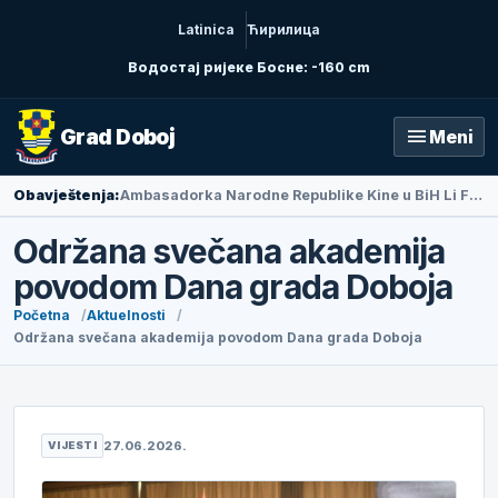
Latinica
Ћирилица
Водостај ријеке Босне: -160 cm
menu
Grad Doboj
Meni
Obavještenja:
Ambasadorka Narodne Republike Kine u BiH Li Fan posjetila Doboj
Održana svečana akademija
povodom Dana grada Doboja
Početna
Aktuelnosti
Održana svečana akademija povodom Dana grada Doboja
27.06.2026.
VIJESTI