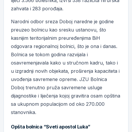
liječi 3.566 bolesnika, izvrši 538 različita hirurška
zahvata i 283 porođaja.
Narodni odbor sreza Doboj naredne je godine
preuzeo bolnicu kao sresku ustanovu, što
kasnijim teritorijalnim preuređenjima BiH
odgovara regionalnoj bolnici, što je ona i danas.
Bolnica se tokom godina razvijala i
osavremenjavala kako u stručnom kadru, tako i
u izgradnji novih objekata, proširenja kapaciteta i
uvođenja savremene opreme. JZU Bolnica
Doboj trenutno pruža savremene usluge
dijagnostike i liječenja kojoj gravitira osam opština
sa ukupnom populacijom od oko 270.000
stanovnika.
Opšta bolnica “Sveti apostol Luka”