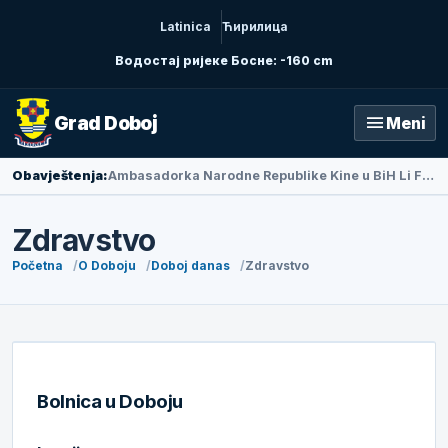
Latinica
Ћирилица
Водостај ријеке Босне: -160 cm
menu
Grad Doboj
Meni
Obavještenja:
Ambasadorka Narodne Republike Kine u BiH Li Fan posjetila Doboj
Zdravstvo
Početna
O Doboju
Doboj danas
Zdravstvo
Bolnica u Doboju